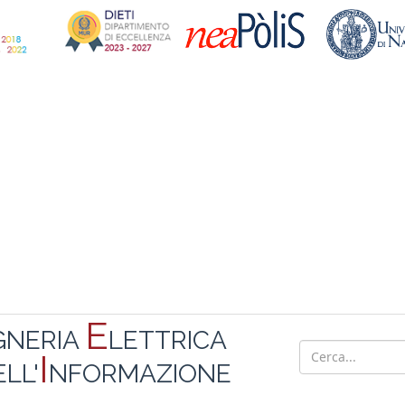
E
GNERIA
LETTRICA
I
LL'
NFORMAZIONE