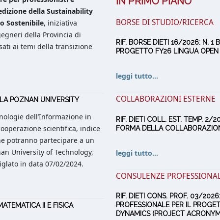
IN PRIMO PIANO
 edizione della Sustainability
BORSE DI STUDIO/RICERCA
o Sostenibile
, iniziativa
egneri della Provincia di
RIF. BORSE DIETI 16/2026: N. 
sati ai temi della transizione
PROGETTO FY26 LINGUA OPEN C
leggi tutto...
COLLABORAZIONI ESTERNE
 LA POZNAN UNIVERSITY
cnologie dell’Informazione in
RIF. DIETI COLL. EST. TEMP. 
cooperazione scientifica, indice
FORMA DELLA COLLABORAZIO
che potranno partecipare a un
nan University of Technology,
leggi tutto...
lato in data 07/02/2024.
CONSULENZE PROFESSIONAL
RIF. DIETI CONS. PROF. 03/20
PROFESSIONALE PER IL PROGE
ATEMATICA II E FISICA
DYNAMICS (PROJECT ACRONYM