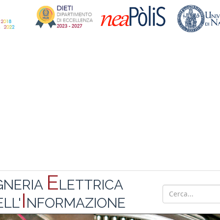
E
GNERIA
LETTRICA
I
LL'
NFORMAZIONE