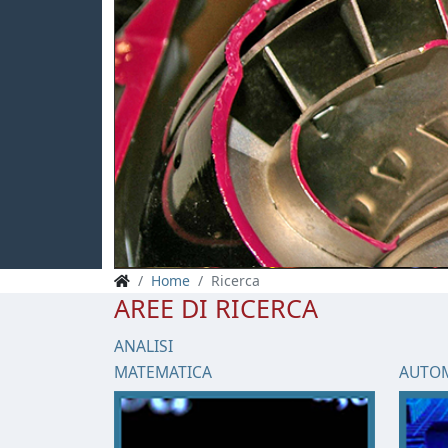
PREV
Home
Ricerca
AREE DI RICERCA
ANALISI
MATEMATICA
AUTO