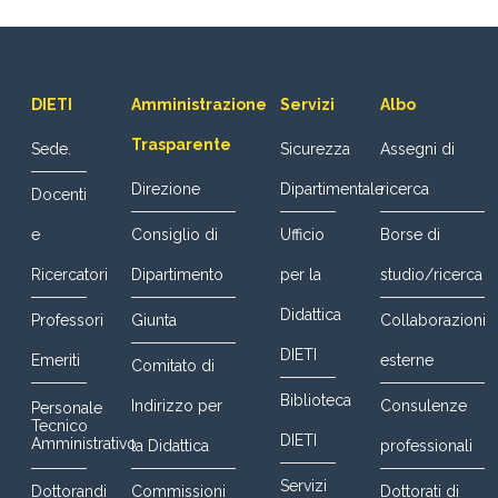
DIETI
Amministrazione
Servizi
Albo
Trasparente
Sede.
Sicurezza
Assegni di
Direzione
Dipartimentale
ricerca
Docenti
e
Consiglio di
Ufficio
Borse di
Ricercatori
Dipartimento
per la
studio/ricerca
Didattica
Professori
Giunta
Collaborazioni
DIETI
Emeriti
esterne
Comitato di
Biblioteca
Indirizzo per
Consulenze
Personale
Tecnico
DIETI
Amministrativo
la Didattica
professionali
Servizi
Dottorandi
Commissioni
Dottorati di