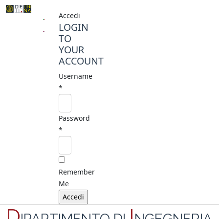
Accedi
LOGIN
TO
YOUR
ACCOUNT
Username
*
Password
*
Remember
Me
D
I
IPARTIMENTO DI
NGEGNERIA