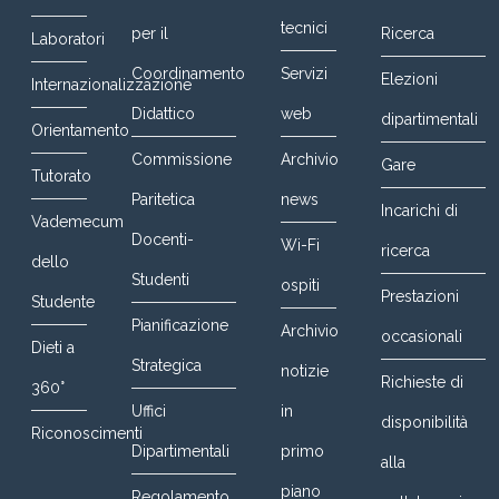
tecnici
per il
Ricerca
Laboratori
Coordinamento
Servizi
Elezioni
Internazionalizzazione
Didattico
web
dipartimentali
Orientamento
Commissione
Archivio
Gare
Tutorato
Paritetica
news
Incarichi di
Vademecum
Docenti-
Wi-Fi
ricerca
dello
Studenti
ospiti
Prestazioni
Studente
Pianificazione
Archivio
occasionali
Dieti a
Strategica
notizie
Richieste di
360°
Uffici
in
disponibilità
Riconoscimenti
Dipartimentali
primo
alla
piano
Regolamento