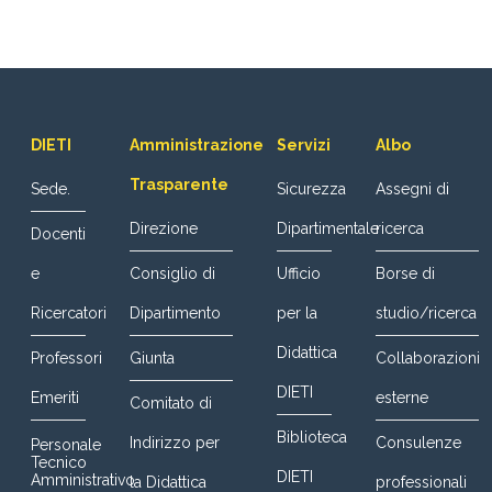
DIETI
Amministrazione
Servizi
Albo
Trasparente
Sede.
Sicurezza
Assegni di
Direzione
Dipartimentale
ricerca
Docenti
e
Consiglio di
Ufficio
Borse di
Ricercatori
Dipartimento
per la
studio/ricerca
Didattica
Professori
Giunta
Collaborazioni
DIETI
Emeriti
esterne
Comitato di
Biblioteca
Indirizzo per
Consulenze
Personale
Tecnico
DIETI
Amministrativo
la Didattica
professionali