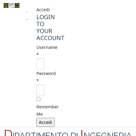
Accedi
LOGIN
TO
YOUR
ACCOUNT
Username
*
Password
*
Remember
Me
D
I
IPARTIMENTO DI
NGEGNERIA