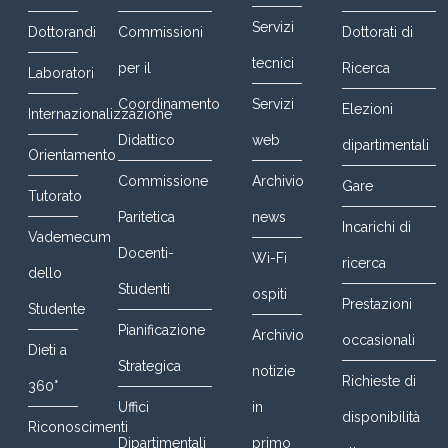
Servizi
Dottorandi
Commissioni
Dottorati di
tecnici
per il
Ricerca
Laboratori
Coordinamento
Servizi
Elezioni
Internazionalizzazione
Didattico
web
dipartimentali
Orientamento
Commissione
Archivio
Gare
Tutorato
Paritetica
news
Incarichi di
Vademecum
Docenti-
Wi-Fi
ricerca
dello
Studenti
ospiti
Prestazioni
Studente
Pianificazione
Archivio
occasionali
Dieti a
Strategica
notizie
Richieste di
360°
Uffici
in
disponibilità
Riconoscimenti
Dipartimentali
primo