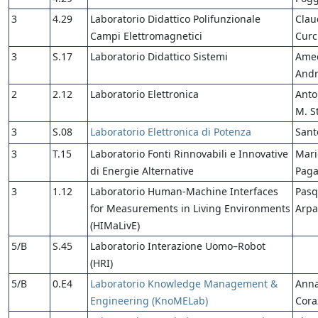
3
4.29
Laboratorio Didattico Polifunzionale
Clau
Campi Elettromagnetici
Curc
3
S.17
Laboratorio Didattico Sistemi
Ame
Andr
2
2.12
Laboratorio Elettronica
Anto
M. St
3
S.08
Laboratorio Elettronica di Potenza
Sant
3
T.15
Laboratorio Fonti Rinnovabili e Innovative
Mari
di Energie Alternative
Pag
3
1.12
Laboratorio Human-Machine Interfaces
Pasq
for Measurements in Living Environments
Arpa
(HIMaLivE)
5/B
S.45
Laboratorio Interazione Uomo–Robot
(HRI)
5/B
0.E4
Laboratorio Knowledge Management &
Ann
Engineering (KnoMELab)
Cora