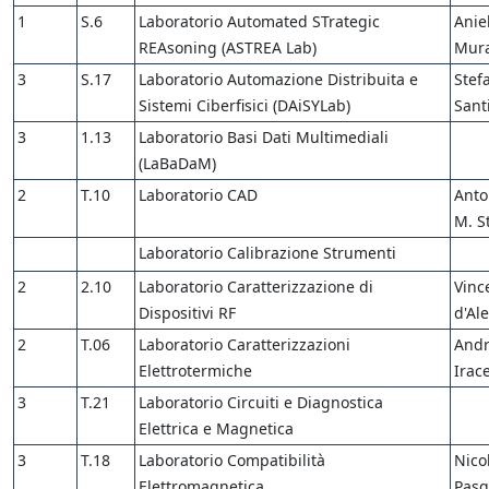
1
S.6
Laboratorio Automated STrategic
Anie
REAsoning (ASTREA Lab)
Mur
3
S.17
Laboratorio Automazione Distribuita e
Stef
Sistemi Ciberfisici (DAiSYLab)
Sant
3
1.13
Laboratorio Basi Dati Multimediali
(LaBaDaM)
2
T.10
Laboratorio CAD
Anto
M. St
Laboratorio Calibrazione Strumenti
2
2.10
Laboratorio Caratterizzazione di
Vinc
Dispositivi RF
d'Al
2
T.06
Laboratorio Caratterizzazioni
And
Elettrotermiche
Irac
3
T.21
Laboratorio Circuiti e Diagnostica
Elettrica e Magnetica
3
T.18
Laboratorio Compatibilità
Nico
Elettromagnetica
Pasq