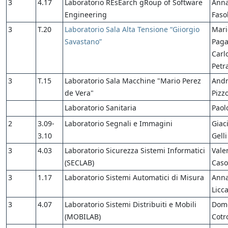
3
4.17
Laboratorio REsEarch gRoup of Software
Anna
Engineering
Faso
3
T.20
Laboratorio Sala Alta Tensione “Giiorgio
Mari
Savastano”
Paga
Carl
Petr
3
T.15
Laboratorio Sala Macchine "Mario Perez
Andr
de Vera"
Pizz
Laboratorio Sanitaria
Paol
2
3.09-
Laboratorio Segnali e Immagini
Giac
3.10
Gelli
3
4.03
Laboratorio Sicurezza Sistemi Informatici
Vale
(SECLAB)
Caso
3
1.17
Laboratorio Sistemi Automatici di Misura
Anna
Licc
3
4.07
Laboratorio Sistemi Distribuiti e Mobili
Dom
(MOBILAB)
Cotr