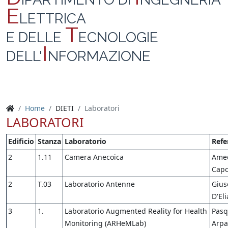
E
LETTRICA
T
E DELLE
ECNOLOGIE
I
DELL'
NFORMAZIONE
Home
DIETI
Laboratori
LABORATORI
Edificio
Stanza
Laboratorio
Refe
2
1.11
Camera Anecoica
Ame
Capo
2
T.03
Laboratorio Antenne
Gius
D'Eli
3
1.
Laboratorio Augmented Reality for Health
Pasq
Monitoring (ARHeMLab)
Arpa