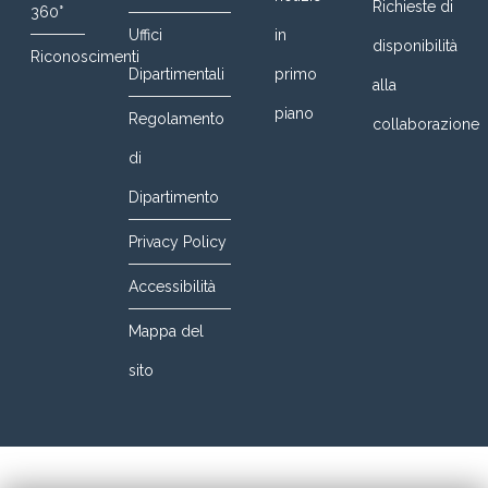
Richieste di
360°
Uffici
in
disponibilità
Riconoscimenti
Dipartimentali
primo
alla
piano
Regolamento
collaborazione
di
Dipartimento
Privacy Policy
Accessibilità
Mappa del
sito
© 2016 DIETI@UniNa. All Rights Reserved. Designed By