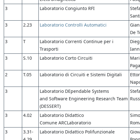
3
Laboratorio Congiunto RFI
Stef
Sant
3
2.23
Laboratorio Controlli Automatici
Gian
De 
3
T
Laboratorio Correnti Continue per i
Dieg
Trasporti
Iann
3
S.10
Laboratorio Corto Circuiti
Mari
Pag
2
T.05
Laboratorio di Circuiti e Sistemi Digitali
Etto
Napo
3
Laboratorio DEpendable Systems
Stef
and Software Engineering Research Team
Russ
(DESSERT)
3
4.02
Laboratorio Didattico
Simo
Comune ARCLaboratorio
Rom
3
3.31-
Laboratorio Didattico Polifunzionale
Giov
4.29
Pogg