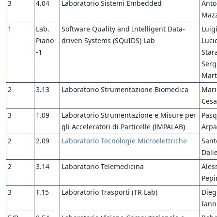
3
4.04
Laboratorio Sistemi Embedded
Anto
Maz
1
Lab.
Software Quality and Intelligent Data-
Luig
Piano
driven Systems (SQuIDS) Lab
Luci
-1
Star
Serg
Mart
2
3.13
Laboratorio Strumentazione Biomedica
Mari
Cesa
3
1.09
Laboratorio Strumentazione e Misure per
Pasq
gli Acceleratori di Particelle (IMPALAB)
Arpa
2
2.09
Laboratorio Tecnologie Microelettriche
Sant
Dali
2
3.14
Laboratorio Telemedicina
Ales
Pepi
3
T.15
Laboratorio Trasporti (TR Lab)
Dieg
Iann