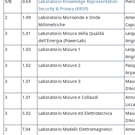
5/B
0.E4
Laboratorio Knowledge Representation
Pier
Security & Privacy (KRSP)
2
1.09
Laboratorio Microonde e Onde
Ame
Millimetriche
Capo
3
S.01
Laboratorio Misura della Qualità
Leop
dell'Energia (PowerLab)
Angr
3
1.03
Laboratorio Misure 1
Leop
Angr
3
1.02
Laboratorio Misure 2
Pasq
Arpa
3
1.01
Laboratorio Misure 3
Mau
D'Ar
3
1.01
Laboratorio Misure e Collaudi
Anna
Licc
3
S.02
Laboratorio Misure ed Elettrotecnica
Mau
D'Ar
2
T.04
Laboratorio Modelli Elettromagnetici
Ame