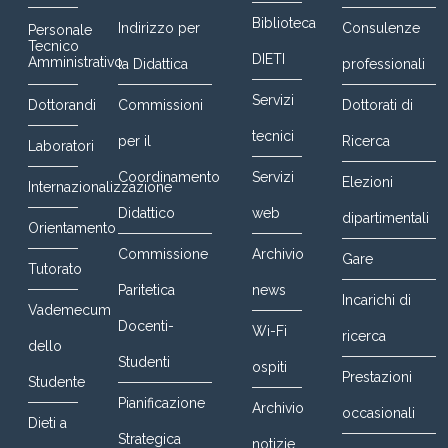
Biblioteca
Indirizzo per
Consulenze
Personale
Tecnico
DIETI
Amministrativo
la Didattica
professionali
Servizi
Dottorandi
Commissioni
Dottorati di
tecnici
per il
Ricerca
Laboratori
Coordinamento
Servizi
Elezioni
Internazionalizzazione
Didattico
web
dipartimentali
Orientamento
Commissione
Archivio
Gare
Tutorato
Paritetica
news
Incarichi di
Vademecum
Docenti-
Wi-Fi
ricerca
dello
Studenti
ospiti
Prestazioni
Studente
Pianificazione
Archivio
occasionali
Dieti a
Strategica
notizie