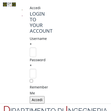
Accedi
LOGIN
TO
YOUR
ACCOUNT
Username
*
Password
*
Remember
Me
D
I
IPARTIMENTO DI
NGEGNERIA