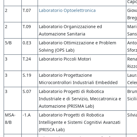
Capo
2
T.07
Laboratorio Optoelettronica
Giov
Breg
2
T.09
Laboratorio Organizzazione ed
Mari
Automazione Sanitaria
San
5/B
0.E3
Laboratorio Ottimizzazione e Problem
Anto
Solving (OPS Lab)
Sfor
3
T.24
Laboratorio Piccoli Motori
Ren
Rizz
3
S.19
Laboratorio Progettazione
Laur
Microcontrollori Industriali Embedded
Cele
3
S.07
Laboratorio Progetti di Robotica
Bru
Industriale e di Servizio, Meccatronica e
Sicil
Automazione (PRISMA Lab)
MSA-
-1.A
Laboratorio Progetti di Robotica
Silvi
8/B
Intelligente e Sistemi Cognitivi Avanzati
(PRISCA Lab)