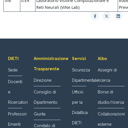
5/B
0.E4
Laboratorio Visione Computazionale e
Robe
Reti Neurali (ViNe Lab)
Prev
DIETI
Amministrazione
Servizi
Albo
Trasparente
Sede.
Sicurezza
Assegni di
Direzione
Dipartimentale
ricerca
Docenti
e
Consiglio di
Ufficio
Borse di
Ricercatori
Dipartimento
per la
studio/ricerca
Didattica
Professori
Giunta
Collaborazioni
DIETI
Emeriti
esterne
Comitato di