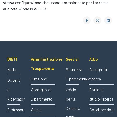
stessa configurazione che usano normalmente per l'accesso
alla rete wireless Wi-FED.
DIETI
Amministrazione
Servizi
Albo
Trasparente
Sede.
Sicurezza
Assegni di
Direzione
Dipartimentale
ricerca
Docenti
e
Consiglio di
Ufficio
Borse di
Ricercatori
Dipartimento
per la
studio/ricerca
Didattica
Professori
Giunta
Collaborazioni