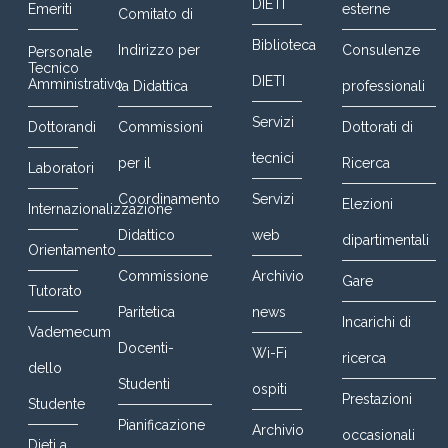
DIETI
Emeriti
esterne
Comitato di
Biblioteca
Indirizzo per
Consulenze
Personale
Tecnico
DIETI
Amministrativo
la Didattica
professionali
Servizi
Dottorandi
Commissioni
Dottorati di
tecnici
per il
Ricerca
Laboratori
Coordinamento
Servizi
Elezioni
Internazionalizzazione
Didattico
web
dipartimentali
Orientamento
Commissione
Archivio
Gare
Tutorato
Paritetica
news
Incarichi di
Vademecum
Docenti-
Wi-Fi
ricerca
dello
Studenti
ospiti
Prestazioni
Studente
Pianificazione
Archivio
occasionali
Dieti a