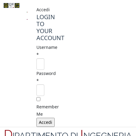
Accedi
LOGIN
TO
YOUR
ACCOUNT
Username
*
Password
*
Remember
Me
D
I
IPARTIMENTO DI
NGEGNERIA