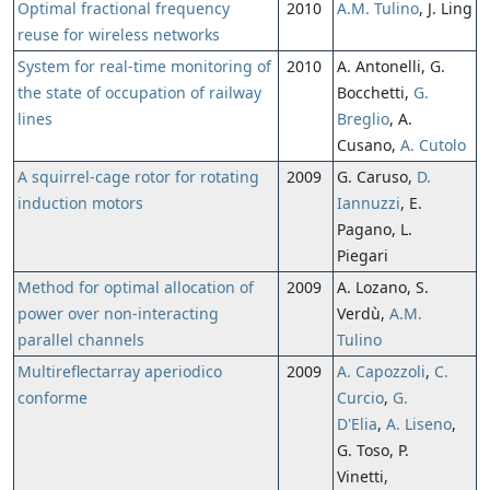
Optimal fractional frequency
2010
A.M. Tulino
, J. Ling
reuse for wireless networks
System for real-time monitoring of
2010
A. Antonelli, G.
the state of occupation of railway
Bocchetti,
G.
lines
Breglio
, A.
Cusano,
A. Cutolo
A squirrel-cage rotor for rotating
2009
G. Caruso,
D.
induction motors
Iannuzzi
, E.
Pagano, L.
Piegari
Method for optimal allocation of
2009
A. Lozano, S.
power over non-interacting
Verdù,
A.M.
parallel channels
Tulino
Multireflectarray aperiodico
2009
A. Capozzoli
,
C.
conforme
Curcio
,
G.
D'Elia
,
A. Liseno
,
G. Toso, P.
Vinetti,