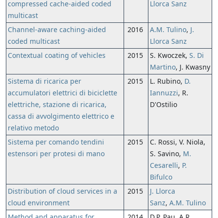
compressed cache-aided coded
Llorca Sanz
multicast
Channel-aware caching-aided
2016
A.M. Tulino
,
J.
coded multicast
Llorca Sanz
Contextual coating of vehicles
2015
S. Kwoczek,
S. Di
Martino
, J. Kwasny
Sistema di ricarica per
2015
L. Rubino,
D.
accumulatori elettrici di biciclette
Iannuzzi
, R.
elettriche, stazione di ricarica,
D'Ostilio
cassa di avvolgimento elettrico e
relativo metodo
Sistema per comando tendini
2015
C. Rossi, V. Niola,
estensori per protesi di mano
S. Savino,
M.
Cesarelli
,
P.
Bifulco
Distribution of cloud services in a
2015
J. Llorca
cloud environment
Sanz
,
A.M. Tulino
Method and apparatus for
2014
D.P. Pau, A.R.