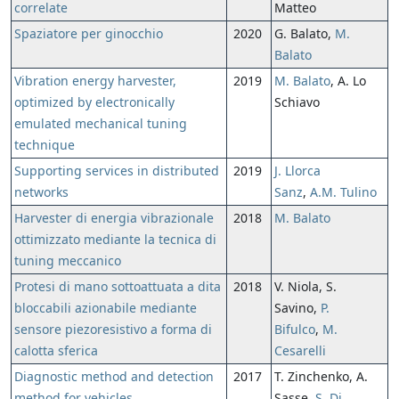
correlate
Matteo
Spaziatore per ginocchio
2020
G. Balato,
M.
Balato
Vibration energy harvester,
2019
M. Balato
, A. Lo
optimized by electronically
Schiavo
emulated mechanical tuning
technique
Supporting services in distributed
2019
J. Llorca
networks
Sanz
,
A.M. Tulino
Harvester di energia vibrazionale
2018
M. Balato
ottimizzato mediante la tecnica di
tuning meccanico
Protesi di mano sottoattuata a dita
2018
V. Niola, S.
bloccabili azionabile mediante
Savino,
P.
sensore piezoresistivo a forma di
Bifulco
,
M.
calotta sferica
Cesarelli
Diagnostic method and detection
2017
T. Zinchenko, A.
method for vehicles
Sasse,
S. Di