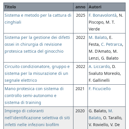
Titolo
anno
Autori
Sistema e metodo per la cattura di
2025
F. Bonavolontà
, N.
cinghiali
Piscopo, M. T.
Verde
Sistema per la gestione dei difetti
2022
M. Balato
, E.
ossei in chirurgia di revisione
Festa,
C. Petrarca
,
protesica settica del ginocchio
M. D'Amato, M.
Lenzi, G. Balato
Circuito condizionatore, gruppo e
2022
A. Liccardo
, D.
sistema per la misurazione di un
Svaluto Moreolo,
segnale elettrico
F. Gallinelli
Mano protesica con sistema di
2021
F. Ficuciello
controllo semi-autonomo e
sistema di training
Impiego di coloranti
2020
G. Balato,
M.
nell'identificazione selettiva di siti
Balato
, O. Tarallo,
infetti nelle infezioni biofilm
V. Roviello, V. De