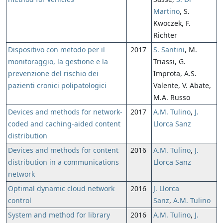
Martino
, S.
Kwoczek, F.
Richter
Dispositivo con metodo per il
2017
S. Santini
, M.
monitoraggio, la gestione e la
Triassi, G.
prevenzione del rischio dei
Improta, A.S.
pazienti cronici polipatologici
Valente, V. Abate,
M.A. Russo
Devices and methods for network-
2017
A.M. Tulino
,
J.
coded and caching-aided content
Llorca Sanz
distribution
Devices and methods for content
2016
A.M. Tulino
,
J.
distribution in a communications
Llorca Sanz
network
Optimal dynamic cloud network
2016
J. Llorca
control
Sanz
,
A.M. Tulino
System and method for library
2016
A.M. Tulino
,
J.