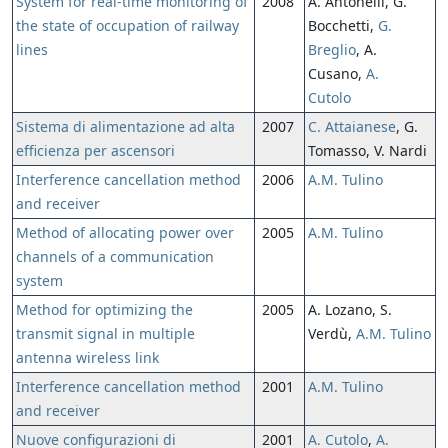
System for real-time monitoring of
2008
A. Antonelli, G.
the state of occupation of railway
Bocchetti,
G.
lines
Breglio
, A.
Cusano,
A.
Cutolo
Sistema di alimentazione ad alta
2007
C. Attaianese
, G.
efficienza per ascensori
Tomasso, V. Nardi
Interference cancellation method
2006
A.M. Tulino
and receiver
Method of allocating power over
2005
A.M. Tulino
channels of a communication
system
Method for optimizing the
2005
A. Lozano, S.
transmit signal in multiple
Verdù,
A.M. Tulino
antenna wireless link
Interference cancellation method
2001
A.M. Tulino
and receiver
Nuove configurazioni di
2001
A. Cutolo
,
A.