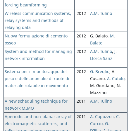
forcing beamforming
Wireless communication systems,
2012
A.M. Tulino
relay systems and methods of
relaying data
Nuova formulazione di cemento
2012
G. Balato,
M.
osseo
Balato
System and method for managing
2012
A.M. Tulino
,
J.
network information
Llorca Sanz
Sistema per il monitoraggio del
2012
G. Breglio
, A.
peso e delle anomalie di ruote di
Cusano,
A. Cutolo
,
materiale rotabile in movimento
M. Giordano, N.
Mazzino
A new scheduling technique for
2011
A.M. Tulino
network MIMO
Aperiodic and non-planar array of
2011
A. Capozzoli
,
C.
electromagnetic scatterers, and
Curcio
,
G.
reflectarray antenna comprising
D'Elia
,
A. Liseno
,