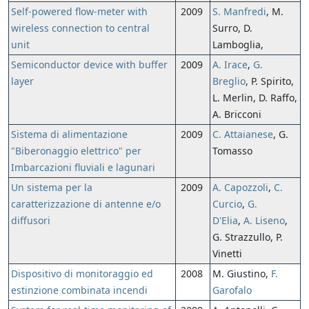
Self-powered flow-meter with
2009
S. Manfredi
, M.
wireless connection to central
Surro, D.
unit
Lamboglia,
Semiconductor device with buffer
2009
A. Irace
,
G.
layer
Breglio
, P. Spirito,
L. Merlin, D. Raffo,
A. Bricconi
Sistema di alimentazione
2009
C. Attaianese
, G.
"Biberonaggio elettrico" per
Tomasso
Imbarcazioni fluviali e lagunari
Un sistema per la
2009
A. Capozzoli
,
C.
caratterizzazione di antenne e/o
Curcio
,
G.
diffusori
D'Elia
,
A. Liseno
,
G. Strazzullo, P.
Vinetti
Dispositivo di monitoraggio ed
2008
M. Giustino,
F.
estinzione combinata incendi
Garofalo