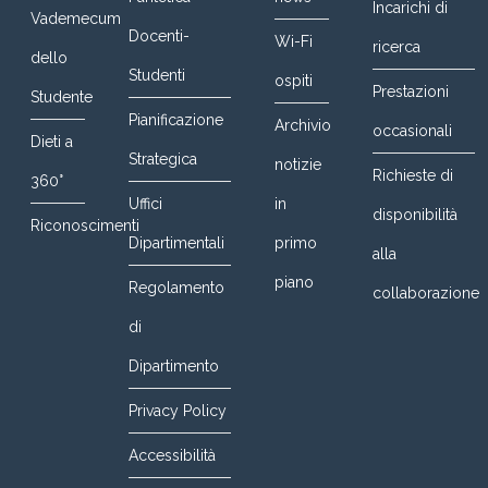
Incarichi di
Vademecum
Docenti-
Wi-Fi
ricerca
dello
Studenti
ospiti
Prestazioni
Studente
Pianificazione
Archivio
occasionali
Dieti a
Strategica
notizie
Richieste di
360°
Uffici
in
disponibilità
Riconoscimenti
Dipartimentali
primo
alla
piano
Regolamento
collaborazione
di
Dipartimento
Privacy Policy
Accessibilità