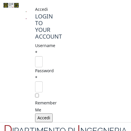
Accedi
LOGIN
TO
YOUR
ACCOUNT
Username
*
Password
*
Remember
Me
D
I
IPARTIMENTO DI
NGEGNERIA