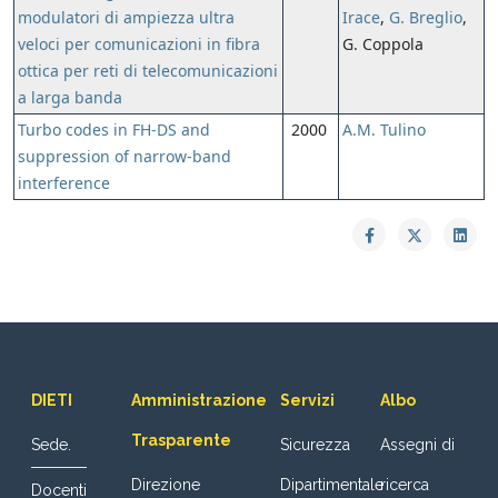
modulatori di ampiezza ultra
Irace
,
G. Breglio
,
veloci per comunicazioni in fibra
G. Coppola
ottica per reti di telecomunicazioni
a larga banda
Turbo codes in FH-DS and
2000
A.M. Tulino
suppression of narrow-band
interference
DIETI
Amministrazione
Servizi
Albo
Trasparente
Sede.
Sicurezza
Assegni di
Direzione
Dipartimentale
ricerca
Docenti