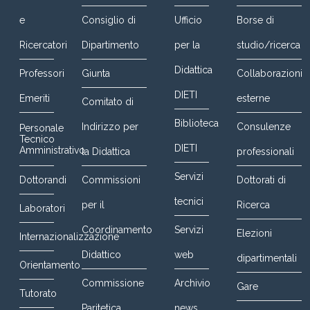
e
Consiglio di
Ufficio
Borse di
Ricercatori
Dipartimento
per la
studio/ricerca
Didattica
Professori
Giunta
Collaborazioni
DIETI
Emeriti
esterne
Comitato di
Biblioteca
Indirizzo per
Consulenze
Personale
Tecnico
DIETI
Amministrativo
la Didattica
professionali
Servizi
Dottorandi
Commissioni
Dottorati di
tecnici
per il
Ricerca
Laboratori
Coordinamento
Servizi
Elezioni
Internazionalizzazione
Didattico
web
dipartimentali
Orientamento
Commissione
Archivio
Gare
Tutorato
Paritetica
news