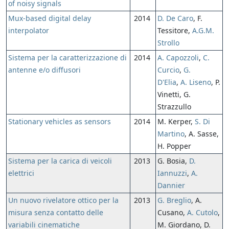
of noisy signals
Mux-based digital delay
2014
D. De Caro
, F.
interpolator
Tessitore,
A.G.M.
Strollo
Sistema per la caratterizzazione di
2014
A. Capozzoli
,
C.
antenne e/o diffusori
Curcio
,
G.
D'Elia
,
A. Liseno
, P.
Vinetti, G.
Strazzullo
Stationary vehicles as sensors
2014
M. Kerper,
S. Di
Martino
, A. Sasse,
H. Popper
Sistema per la carica di veicoli
2013
G. Bosia,
D.
elettrici
Iannuzzi
,
A.
Dannier
Un nuovo rivelatore ottico per la
2013
G. Breglio
, A.
misura senza contatto delle
Cusano,
A. Cutolo
,
variabili cinematiche
M. Giordano, D.