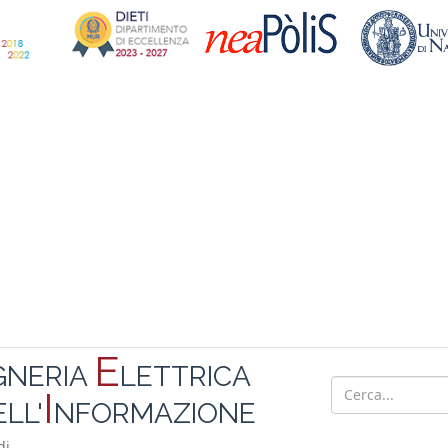
E
GNERIA
LETTRICA
I
LL'
NFORMAZIONE
di