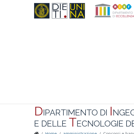
D
I
IPARTIMENTO DI
NGE
T
E DELLE
ECNOLOGIE DE
Home
amministrazione
Concorsi e ban