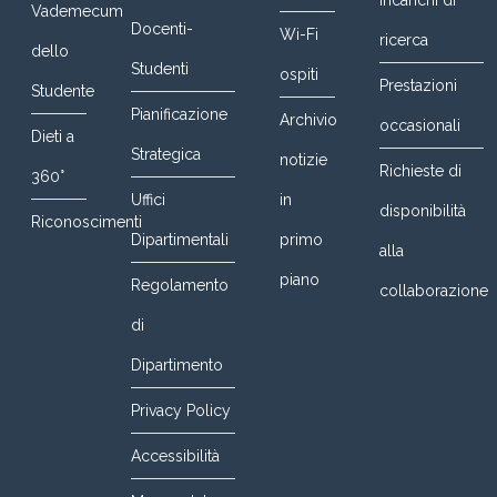
Incarichi di
Vademecum
Docenti-
Wi-Fi
ricerca
dello
Studenti
ospiti
Prestazioni
Studente
Pianificazione
Archivio
occasionali
Dieti a
Strategica
notizie
Richieste di
360°
Uffici
in
disponibilità
Riconoscimenti
Dipartimentali
primo
alla
piano
Regolamento
collaborazione
di
Dipartimento
Privacy Policy
Accessibilità