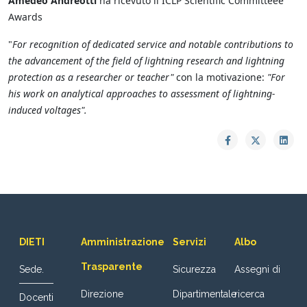
Amedeo Andreotti
ha ricevuto il ICLP Scientific Committeee
Awards
"
For recognition of dedicated service and notable contributions to
the advancement of the field of
lightning research and lightning
protection as a researcher or teacher"
con la motivazione:
"
For
his work on analytical approaches to assessment of lightning-
induced voltages".
DIETI
Amministrazione
Servizi
Albo
Trasparente
Sede.
Sicurezza
Assegni di
Direzione
Dipartimentale
ricerca
Docenti