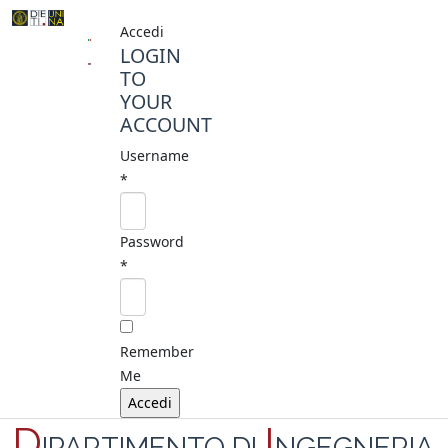
Accedi
LOGIN
TO
YOUR
ACCOUNT
Username
*
Password
*
Remember
Me
D
I
IPARTIMENTO DI
NGEGNERIA