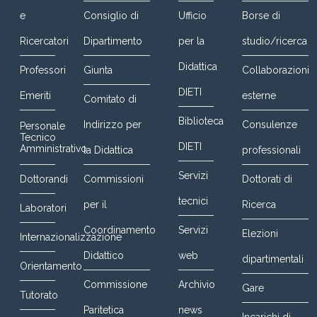
e
Consiglio di
Ufficio
Borse di
Ricercatori
Dipartimento
per la
studio/ricerca
Didattica
Professori
Giunta
Collaborazioni
DIETI
Emeriti
esterne
Comitato di
Biblioteca
Indirizzo per
Consulenze
Personale
Tecnico
DIETI
Amministrativo
la Didattica
professionali
Servizi
Dottorandi
Commissioni
Dottorati di
tecnici
per il
Ricerca
Laboratori
Coordinamento
Servizi
Elezioni
Internazionalizzazione
Didattico
web
dipartimentali
Orientamento
Commissione
Archivio
Gare
Tutorato
Paritetica
news