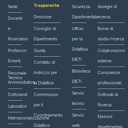
Trasparente
Sede.
Sicurezza
Assegni di
Direzione
Dipartimentale
ricerca
Docenti
e
Consiglio di
Ufficio
Borse di
Ricercatori
Dipartimento
per la
studio/ricerca
Didattica
Professori
Giunta
Collaborazioni
DIETI
Emeriti
esterne
Comitato di
Biblioteca
Indirizzo per
Consulenze
Personale
Tecnico
DIETI
Amministrativo
la Didattica
professionali
Servizi
Dottorandi
Commissioni
Dottorati di
tecnici
per il
Ricerca
Laboratori
Coordinamento
Servizi
Elezioni
Internazionalizzazione
Didattico
web
dipartimentali