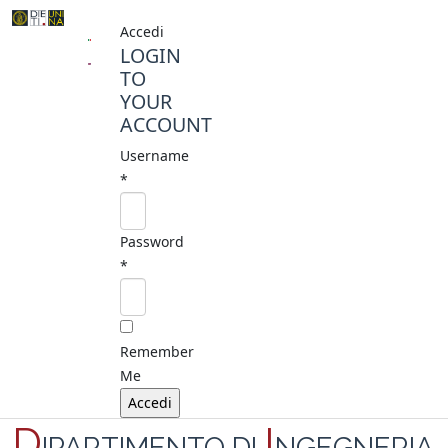
Accedi
LOGIN
TO
YOUR
ACCOUNT
Username
*
Password
*
Remember
Me
D
I
IPARTIMENTO DI
NGEGNERIA