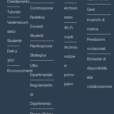
Orientamento
Commissione
Archivio
Gare
Tutorato
Paritetica
news
Incarichi di
Vademecum
Docenti-
Wi-Fi
ricerca
dello
Studenti
ospiti
Prestazioni
Studente
Pianificazione
Archivio
occasionali
Dieti a
Strategica
notizie
Richieste di
360°
Uffici
in
disponibilità
Riconoscimenti
Dipartimentali
primo
alla
piano
Regolamento
collaborazione
di
Dipartimento