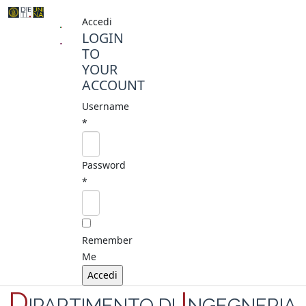
Accedi
LOGIN
TO
YOUR
ACCOUNT
Username
*
Password
*
Remember
Me
D
I
IPARTIMENTO DI
NGEGNERIA