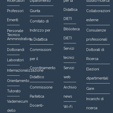
Ricercatori
Dipartimento
per la
studio/ricerca
Didattica
Professori
Giunta
Collaborazioni
DIETI
Emeriti
esterne
Comitato di
Biblioteca
Indirizzo per
Consulenze
Personale
Tecnico
DIETI
Amministrativo
la Didattica
professionali
Servizi
Dottorandi
Commissioni
Dottorati di
tecnici
per il
Ricerca
Laboratori
Coordinamento
Servizi
Elezioni
Internazionalizzazione
Didattico
web
dipartimentali
Orientamento
Commissione
Archivio
Gare
Tutorato
Paritetica
news
Incarichi di
Vademecum
Docenti-
Wi-Fi
ricerca
dello