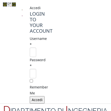
Accedi
LOGIN
TO
YOUR
ACCOUNT
Username
*
Password
*
Remember
Me
D
I
IPARTIMENTO DI
NGEGNERIA