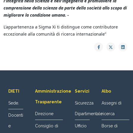
l'integrità nella scienza e nell'ingegneria e promuovere la
comprensione della scienza da parte della società allo scopo di
migliorare la condizione umana.
-
L'appartenenza a Sigma Xi ti distingue come contributore
eccezionale alla comunità di ricerca internazionale”
DIETI
Amministrazione
Servizi
Albo
Trasparente
Sede.
Sicurezza
Assegni di
Direzione
Dipartimentale
ricerca
Docenti
e
Consiglio di
Ufficio
Borse di