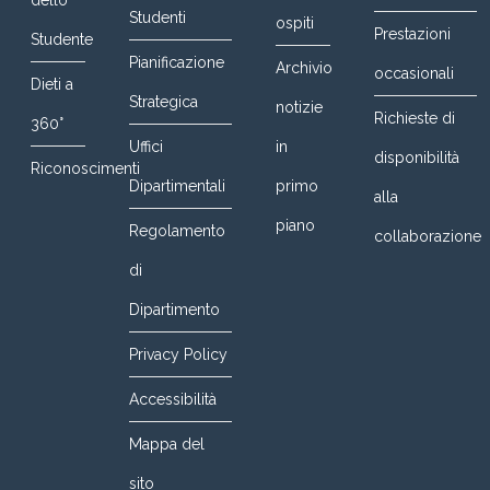
dello
Studenti
ospiti
Prestazioni
Studente
Pianificazione
Archivio
occasionali
Dieti a
Strategica
notizie
Richieste di
360°
Uffici
in
disponibilità
Riconoscimenti
Dipartimentali
primo
alla
piano
Regolamento
collaborazione
di
Dipartimento
Privacy Policy
Accessibilità
Mappa del
sito