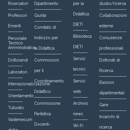
Ricercatori
Dipartimento
per la
studio/ricerca
Didattica
Professori
Giunta
Collaborazioni
DIETI
Emeriti
esterne
Comitato di
Biblioteca
Indirizzo per
Consulenze
Personale
Tecnico
DIETI
Amministrativo
la Didattica
professionali
Servizi
Dottorandi
Commissioni
Dottorati di
tecnici
per il
Ricerca
Laboratori
Coordinamento
Servizi
Elezioni
Internazionalizzazione
Didattico
web
dipartimentali
Orientamento
Commissione
Archivio
Gare
Tutorato
Paritetica
news
Incarichi di
Vademecum
Docenti-
Wi-Fi
ricerca