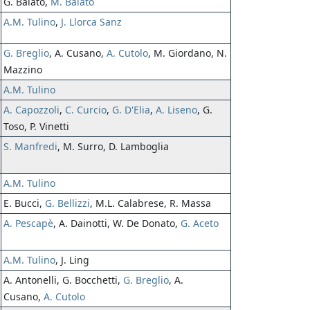
G. Balato,
M. Balato
A.M. Tulino
,
J. Llorca Sanz
G. Breglio
, A. Cusano,
A. Cutolo
, M. Giordano, N.
Mazzino
A.M. Tulino
A. Capozzoli
,
C. Curcio
,
G. D'Elia
,
A. Liseno
, G.
Toso, P. Vinetti
S. Manfredi
, M. Surro, D. Lamboglia
A.M. Tulino
E. Bucci,
G. Bellizzi
, M.L. Calabrese, R. Massa
A. Pescapè
, A. Dainotti, W. De Donato,
G. Aceto
A.M. Tulino
, J. Ling
A. Antonelli, G. Bocchetti,
G. Breglio
, A.
Cusano,
A. Cutolo