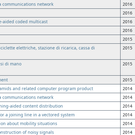
n a communications network
2016
2016
-aided coded multicast
2016
2016
2015
ciclette elettriche, stazione di ricarica, cassa di
2015
esi di mano
2015
ment
2015
amids and related computer program product
2014
n a communications network
2014
ing-aided content distribution
2014
r a joining line in a vectored system
2014
on about mobility situations
2014
struction of noisy signals
2014