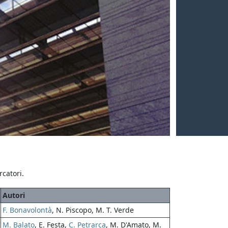
rcatori.
Autori
F. Bonavolontà
, N. Piscopo, M. T. Verde
M. Balato
, E. Festa,
C. Petrarca
, M. D'Amato, M.