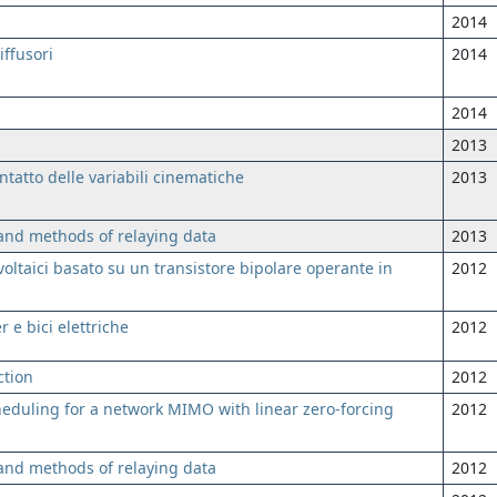
2014
iffusori
2014
2014
2013
ntatto delle variabili cinematiche
2013
and methods of relaying data
2013
ovoltaici basato su un transistore bipolare operante in
2012
r e bici elettriche
2012
ction
2012
eduling for a network MIMO with linear zero-forcing
2012
and methods of relaying data
2012