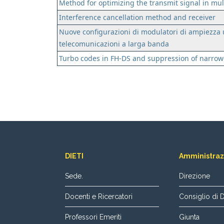
Method for optimizing the transmit signal in mul
Interference cancellation method and receiver
Nuove configurazioni di modulatori di ampiezza ult
telecomunicazioni a larga banda
Turbo codes in FH-DS and suppression of narro
DIETI
Amministraz
Sede.
Direzione
Docenti e Ricercatori
Consiglio di 
Professori Emeriti
Giunta