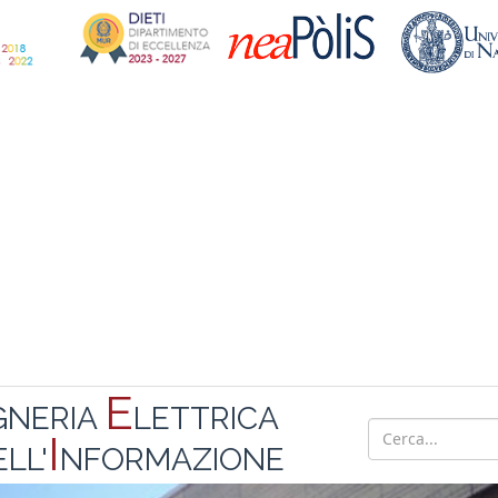
E
GNERIA
LETTRICA
I
LL'
NFORMAZIONE