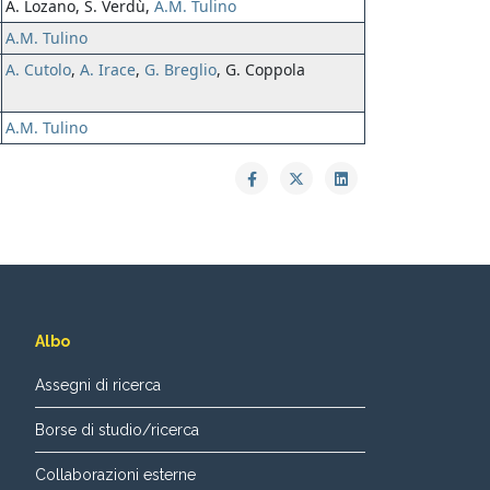
A. Lozano, S. Verdù,
A.M. Tulino
A.M. Tulino
A. Cutolo
,
A. Irace
,
G. Breglio
, G. Coppola
A.M. Tulino
Albo
Assegni di ricerca
Borse di studio/ricerca
Collaborazioni esterne