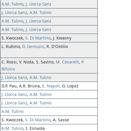
A.M. Tulino
,
J. Llorca Sanz
J. Llorca Sanz
,
A.M. Tulino
A.M. Tulino
,
J. Llorca Sanz
A.M. Tulino
,
J. Llorca Sanz
S. Kwoczek,
S. Di Martino
, J. Kwasny
L. Rubino,
D. Iannuzzi
, R. D'Ostilio
C. Rossi, V. Niola, S. Savino,
M. Cesarelli
,
P.
Bifulco
J. Llorca Sanz
,
A.M. Tulino
D.P. Pau, A.R. Bruna,
E. Napoli
, G. Lopez
J. Llorca Sanz
,
A.M. Tulino
J. Llorca Sanz
,
A.M. Tulino
A.M. Tulino
S. Kwoczek,
S. Di Martino
, A. Sasse
A.M. Tulino
, I. Esnaola