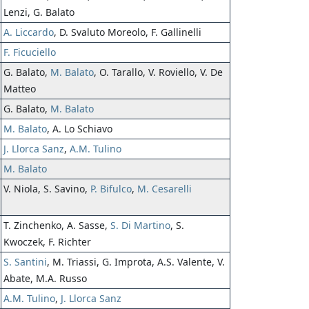
Lenzi, G. Balato
A. Liccardo
, D. Svaluto Moreolo, F. Gallinelli
F. Ficuciello
G. Balato,
M. Balato
, O. Tarallo, V. Roviello, V. De
Matteo
G. Balato,
M. Balato
M. Balato
, A. Lo Schiavo
J. Llorca Sanz
,
A.M. Tulino
M. Balato
V. Niola, S. Savino,
P. Bifulco
,
M. Cesarelli
T. Zinchenko, A. Sasse,
S. Di Martino
, S.
Kwoczek, F. Richter
S. Santini
, M. Triassi, G. Improta, A.S. Valente, V.
Abate, M.A. Russo
A.M. Tulino
,
J. Llorca Sanz