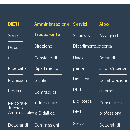
DIETI
Amministrazione
Servizi
Albo
Trasparente
Sede.
Sicurezza
Assegni di
Direzione
Dipartimentale
ricerca
Docenti
e
Consiglio di
Ufficio
Borse di
Ricercatori
Dipartimento
per la
studio/ricerca
Didattica
Professori
Giunta
Collaborazioni
DIETI
Emeriti
esterne
Comitato di
Biblioteca
Indirizzo per
Consulenze
Personale
Tecnico
DIETI
Amministrativo
la Didattica
professionali
Servizi
Dottorandi
Commissioni
Dottorati di