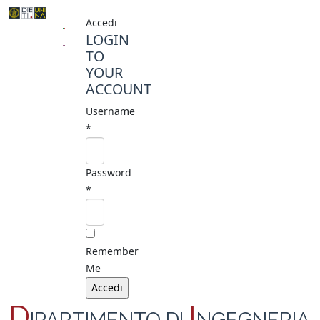
Accedi
LOGIN
TO
YOUR
ACCOUNT
Username
*
Password
*
Remember
Me
D
I
IPARTIMENTO DI
NGEGNERIA