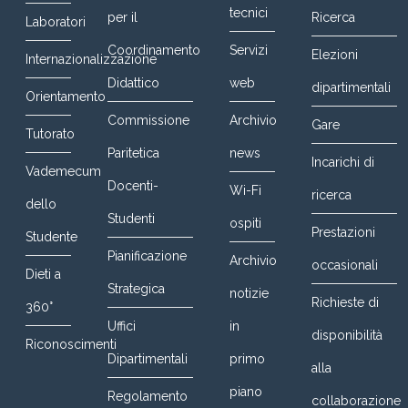
tecnici
per il
Ricerca
Laboratori
Coordinamento
Servizi
Elezioni
Internazionalizzazione
Didattico
web
dipartimentali
Orientamento
Commissione
Archivio
Gare
Tutorato
Paritetica
news
Incarichi di
Vademecum
Docenti-
Wi-Fi
ricerca
dello
Studenti
ospiti
Prestazioni
Studente
Pianificazione
Archivio
occasionali
Dieti a
Strategica
notizie
Richieste di
360°
Uffici
in
disponibilità
Riconoscimenti
Dipartimentali
primo
alla
piano
Regolamento
collaborazione