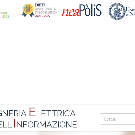
E
GNERIA
LETTRICA
I
LL'
NFORMAZIONE