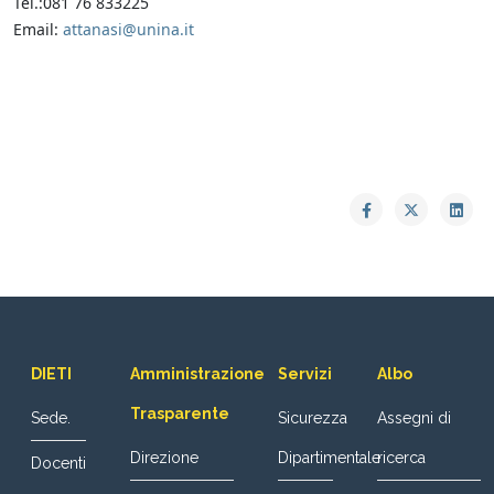
Tel.:081 76 833225
Email:
attanasi@unina.it
DIETI
Amministrazione
Servizi
Albo
Trasparente
Sede.
Sicurezza
Assegni di
Direzione
Dipartimentale
ricerca
Docenti