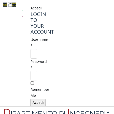
Accedi
LOGIN
TO
YOUR
ACCOUNT
Username
*
Password
*
Remember
Me
D
I
IPARTIMENTO DI
NGEGNERIA