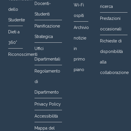
Docenti-
Wi-Fi
ricerca
dello
Studenti
ospiti
Prestazioni
Studente
Pianificazione
Archivio
occasionali
Dieti a
Strategica
notizie
Richieste di
360°
Uffici
in
disponibilità
Riconoscimenti
Dipartimentali
primo
alla
piano
Regolamento
collaborazione
di
Dipartimento
Privacy Policy
Accessibilità
Mappa del