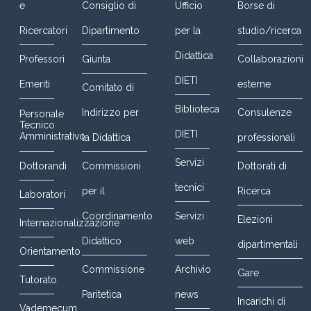
e
Consiglio di
Ufficio
Borse di
Ricercatori
Dipartimento
per la
studio/ricerca
Didattica
Professori
Giunta
Collaborazioni
DIETI
Emeriti
esterne
Comitato di
Biblioteca
Indirizzo per
Consulenze
Personale
Tecnico
DIETI
Amministrativo
la Didattica
professionali
Servizi
Dottorandi
Commissioni
Dottorati di
tecnici
per il
Ricerca
Laboratori
Coordinamento
Servizi
Elezioni
Internazionalizzazione
Didattico
web
dipartimentali
Orientamento
Commissione
Archivio
Gare
Tutorato
Paritetica
news
Incarichi di
Vademecum