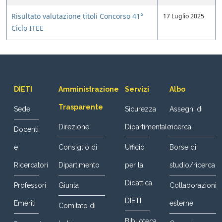
Risultato valutazione titoli Concorso 41°
17 Luglio 2025
Ciclo ITEE
DIETI
Amministrazione
Servizi
Albo
Trasparente
Sede.
Sicurezza
Assegni di
Direzione
Dipartimentale
ricerca
Docenti
e
Consiglio di
Ufficio
Borse di
Ricercatori
Dipartimento
per la
studio/ricerca
Didattica
Professori
Giunta
Collaborazioni
DIETI
Emeriti
esterne
Comitato di
Biblioteca