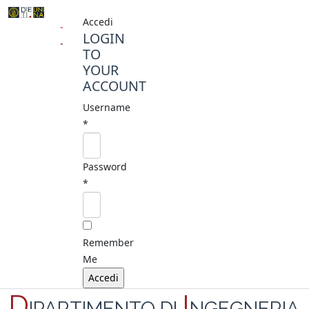
Accedi
LOGIN
TO
YOUR
ACCOUNT
Username
*
Password
*
Remember
Me
D
I
IPARTIMENTO DI
NGEGNERIA