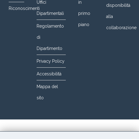
Uffici
in
disponibilità
Riconoscimenti
Dipartimentali
primo
alla
piano
Regolamento
collaborazione
di
Dipartimento
Privacy Policy
Accessibilità
Mappa del
sito
© 2016 DIETI@UniNa. All Rights Reserved. Designed By
JoomShaper. Powered by CCB