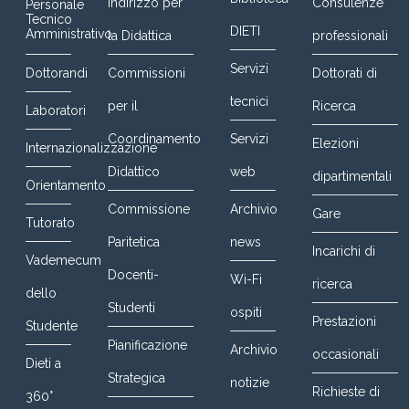
Indirizzo per
Consulenze
Personale
Tecnico
DIETI
Amministrativo
la Didattica
professionali
Servizi
Dottorandi
Commissioni
Dottorati di
tecnici
per il
Ricerca
Laboratori
Coordinamento
Servizi
Elezioni
Internazionalizzazione
Didattico
web
dipartimentali
Orientamento
Commissione
Archivio
Gare
Tutorato
Paritetica
news
Incarichi di
Vademecum
Docenti-
Wi-Fi
ricerca
dello
Studenti
ospiti
Prestazioni
Studente
Pianificazione
Archivio
occasionali
Dieti a
Strategica
notizie
Richieste di
360°