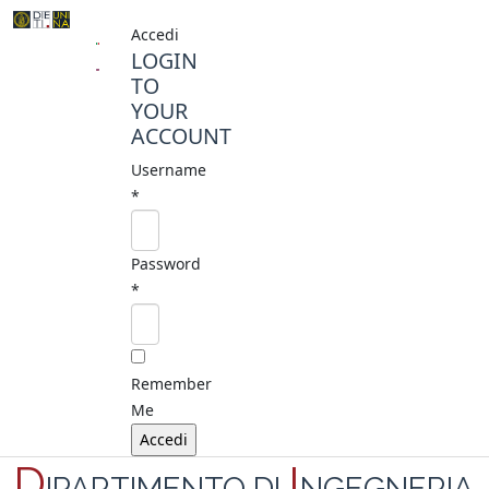
Accedi
LOGIN
TO
YOUR
ACCOUNT
Username
*
Password
*
Remember
Me
D
I
IPARTIMENTO DI
NGEGNERIA