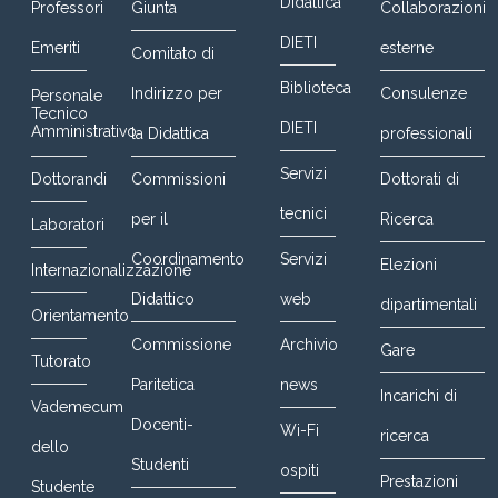
Didattica
Professori
Giunta
Collaborazioni
DIETI
Emeriti
esterne
Comitato di
Biblioteca
Indirizzo per
Consulenze
Personale
Tecnico
DIETI
Amministrativo
la Didattica
professionali
Servizi
Dottorandi
Commissioni
Dottorati di
tecnici
per il
Ricerca
Laboratori
Coordinamento
Servizi
Elezioni
Internazionalizzazione
Didattico
web
dipartimentali
Orientamento
Commissione
Archivio
Gare
Tutorato
Paritetica
news
Incarichi di
Vademecum
Docenti-
Wi-Fi
ricerca
dello
Studenti
ospiti
Prestazioni
Studente