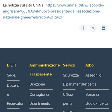
La notizia sul sito UniNa:
https://www.unina.it/it/w/leopoldo-
angrisani-%C3%A8-il-nuovo-presidente-dell-associazione-
nazionale-gmee?redirect=%2Fit%2F
DIETI
Amministrazione
Servizi
Albo
Trasparente
Sede.
Sicurezza
Assegni di
Direzione
Dipartimentale
ricerca
Docenti
e
Consiglio di
Ufficio
Borse di
Ricercatori
Dipartimento
per la
studio/ricerca