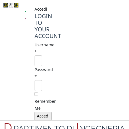
Accedi
LOGIN
TO
YOUR
ACCOUNT
Username
*
Password
*
Remember
Me
D
I
IPARTIMENTO DI
NGEGNERIA