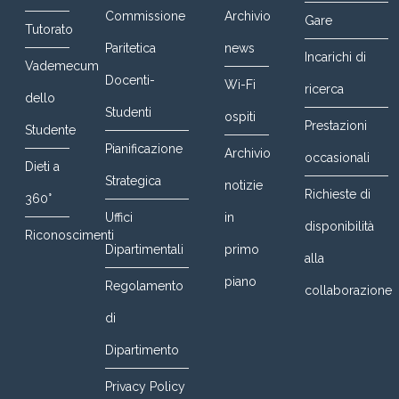
Commissione
Archivio
Gare
Tutorato
Paritetica
news
Incarichi di
Vademecum
Docenti-
Wi-Fi
ricerca
dello
Studenti
ospiti
Prestazioni
Studente
Pianificazione
Archivio
occasionali
Dieti a
Strategica
notizie
Richieste di
360°
Uffici
in
disponibilità
Riconoscimenti
Dipartimentali
primo
alla
piano
Regolamento
collaborazione
di
Dipartimento
Privacy Policy