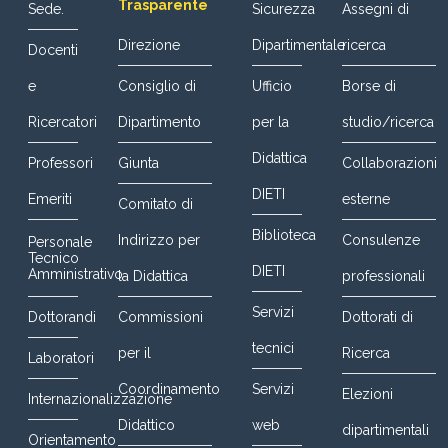
Trasparente
Sede.
Sicurezza
Assegni di
Direzione
Dipartimentale
ricerca
Docenti
e
Consiglio di
Ufficio
Borse di
Ricercatori
Dipartimento
per la
studio/ricerca
Didattica
Professori
Giunta
Collaborazioni
DIETI
Emeriti
esterne
Comitato di
Biblioteca
Indirizzo per
Consulenze
Personale
Tecnico
DIETI
Amministrativo
la Didattica
professionali
Servizi
Dottorandi
Commissioni
Dottorati di
tecnici
per il
Ricerca
Laboratori
Coordinamento
Servizi
Elezioni
Internazionalizzazione
Didattico
web
dipartimentali
Orientamento