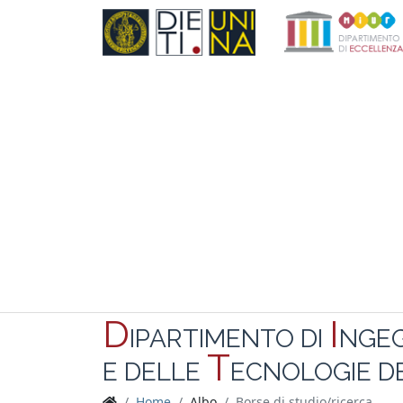
D
I
IPARTIMENTO DI
NGE
T
E DELLE
ECNOLOGIE DE
Home
Albo
Borse di studio/ricerca