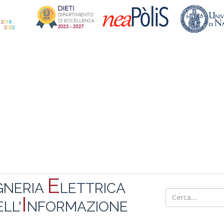
E
GNERIA
LETTRICA
I
LL'
NFORMAZIONE