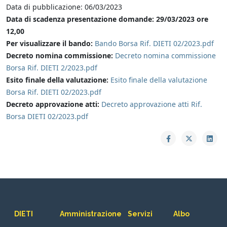
Data di pubblicazione: 06/03/2023
Data di scadenza presentazione domande:
2
9
/
03
/202
3
ore
1
2
,00
Per visualizzare il bando:
Bando Borsa Rif. DIETI 02/2023.pdf
Decreto nomina commissione:
Decreto nomina commissione
Borsa Rif. DIETI 2/2023.pdf
Esito finale della valutazione:
Esito finale della valutazione
Borsa Rif. DIETI 02/2023.pdf
Decreto approvazione atti:
Decreto approvazione atti Rif.
Borsa DIETI 02/2023.pdf
DIETI
Amministrazione
Servizi
Albo