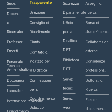
Trasparente
Sede.
Sicurezza
Assegni di
Direzione
Dipartimentale
ricerca
Docenti
e
Consiglio di
Ufficio
Borse di
Ricercatori
Dipartimento
per la
studio/ricerca
Didattica
Professori
Giunta
Collaborazioni
DIETI
Emeriti
esterne
Comitato di
Biblioteca
Indirizzo per
Consulenze
Personale
Tecnico
DIETI
Amministrativo
la Didattica
professionali
Servizi
Dottorandi
Commissioni
Dottorati di
tecnici
per il
Ricerca
Laboratori
Coordinamento
Servizi
Elezioni
Internazionalizzazione
Didattico
web
dipartimentali
Orientamento