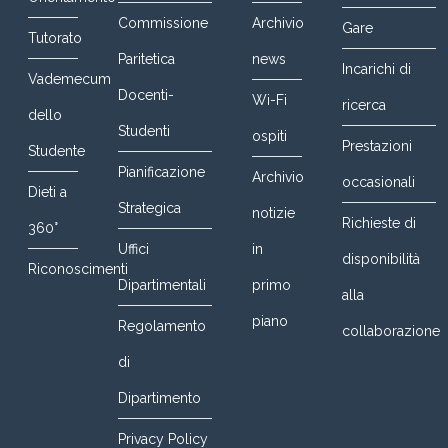
Commissione
Archivio
Gare
Tutorato
Paritetica
news
Incarichi di
Vademecum
Docenti-
Wi-Fi
ricerca
dello
Studenti
ospiti
Prestazioni
Studente
Pianificazione
Archivio
occasionali
Dieti a
Strategica
notizie
Richieste di
360°
Uffici
in
disponibilità
Riconoscimenti
Dipartimentali
primo
alla
piano
Regolamento
collaborazione
di
Dipartimento
Privacy Policy