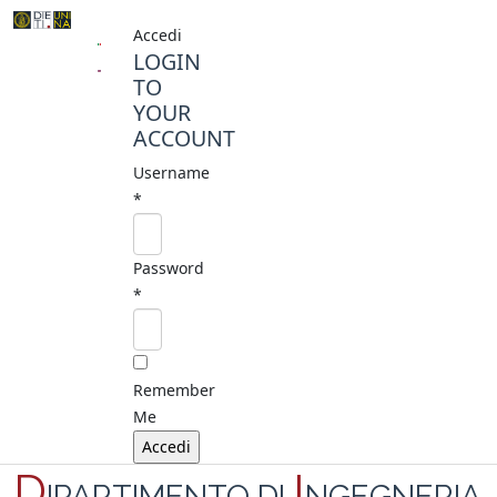
Accedi
LOGIN
TO
YOUR
ACCOUNT
Username
*
Password
*
Remember
Me
D
I
IPARTIMENTO DI
NGEGNERIA