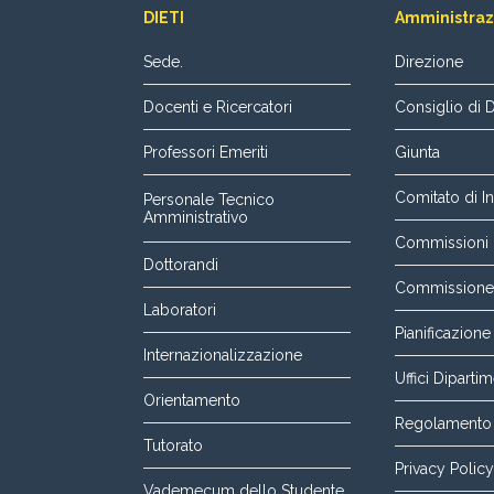
DIETI
Amministraz
Sede.
Direzione
Docenti e Ricercatori
Consiglio di 
Professori Emeriti
Giunta
Comitato di In
Personale Tecnico
Amministrativo
Commissioni p
Dottorandi
Commissione P
Laboratori
Pianificazione
Internazionalizzazione
Uffici Dipartim
Orientamento
Regolamento 
Tutorato
Privacy Policy
Vademecum dello Studente