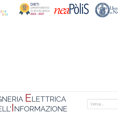
E
GNERIA
LETTRICA
I
LL'
NFORMAZIONE