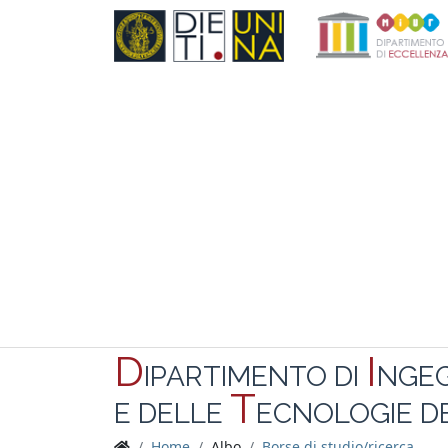
D
I
IPARTIMENTO DI
NGE
T
E DELLE
ECNOLOGIE DE
Home
Albo
Borse di studio/ricerca