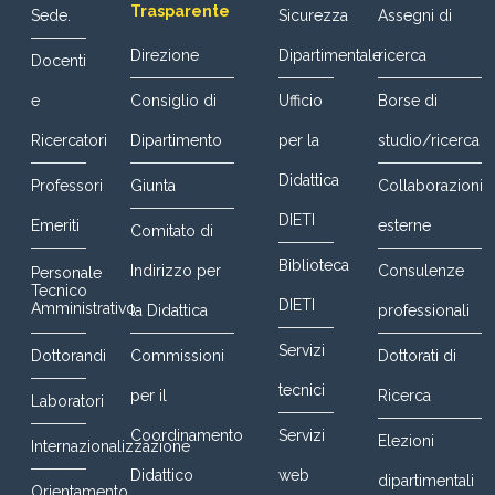
Trasparente
Sede.
Sicurezza
Assegni di
Direzione
Dipartimentale
ricerca
Docenti
e
Consiglio di
Ufficio
Borse di
Ricercatori
Dipartimento
per la
studio/ricerca
Didattica
Professori
Giunta
Collaborazioni
DIETI
Emeriti
esterne
Comitato di
Biblioteca
Indirizzo per
Consulenze
Personale
Tecnico
DIETI
Amministrativo
la Didattica
professionali
Servizi
Dottorandi
Commissioni
Dottorati di
tecnici
per il
Ricerca
Laboratori
Coordinamento
Servizi
Elezioni
Internazionalizzazione
Didattico
web
dipartimentali
Orientamento