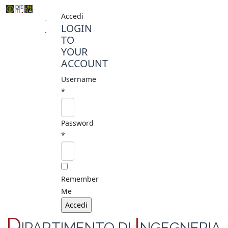
Accedi
LOGIN
TO
YOUR
ACCOUNT
Username
*
Password
*
Remember
Me
D
I
IPARTIMENTO DI
NGEGNERIA