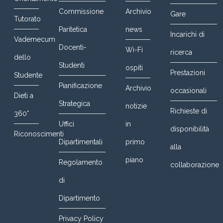
Commissione
Archivio
Gare
Tutorato
Paritetica
news
Incarichi di
Vademecum
Docenti-
Wi-Fi
ricerca
dello
Studenti
ospiti
Prestazioni
Studente
Pianificazione
Archivio
occasionali
Dieti a
Strategica
notizie
Richieste di
360°
Uffici
in
disponibilità
Riconoscimenti
Dipartimentali
primo
alla
piano
Regolamento
collaborazione
di
Dipartimento
Privacy Policy