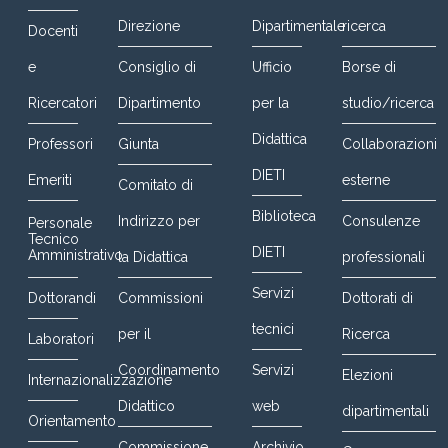
Direzione
Dipartimentale
ricerca
Docenti
e
Consiglio di
Ufficio
Borse di
Ricercatori
Dipartimento
per la
studio/ricerca
Didattica
Professori
Giunta
Collaborazioni
DIETI
Emeriti
esterne
Comitato di
Biblioteca
Indirizzo per
Consulenze
Personale
Tecnico
DIETI
Amministrativo
la Didattica
professionali
Servizi
Dottorandi
Commissioni
Dottorati di
tecnici
per il
Ricerca
Laboratori
Coordinamento
Servizi
Elezioni
Internazionalizzazione
Didattico
web
dipartimentali
Orientamento
Commissione
Archivio