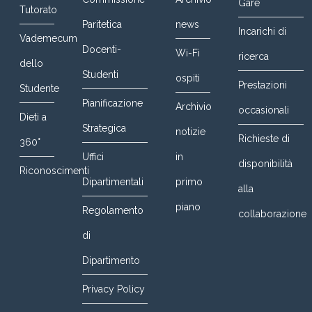
Gare
Tutorato
Paritetica
news
Incarichi di
Vademecum
Docenti-
Wi-Fi
ricerca
dello
Studenti
ospiti
Prestazioni
Studente
Pianificazione
Archivio
occasionali
Dieti a
Strategica
notizie
Richieste di
360°
Uffici
in
disponibilità
Riconoscimenti
Dipartimentali
primo
alla
piano
Regolamento
collaborazione
di
Dipartimento
Privacy Policy