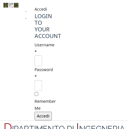
Accedi
LOGIN
TO
YOUR
ACCOUNT
Username
*
Password
*
Remember
Me
D
I
IPARTIMENTO DI
NGEGNERIA