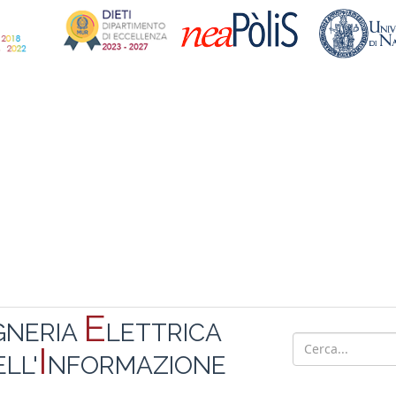
E
GNERIA
LETTRICA
I
LL'
NFORMAZIONE