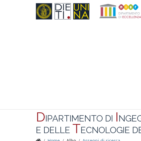
D
I
IPARTIMENTO DI
NGE
T
E DELLE
ECNOLOGIE DE
Home
Albo
Assegni di ricerca