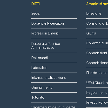
DIETI
Amministraz
Sede.
Direzione
Docenti e Ricercatori
Consiglio di 
Professori Emeriti
Giunta
Comitato di In
Personale Tecnico
Amministrativo
Commissioni p
Dottorandi
Commissione P
Laboratori
Pianificazione
Internazionalizzazione
Uffici Dipartim
Orientamento
Regolamento 
Tutorato
Privacy Policy
Vademecum dello Studente