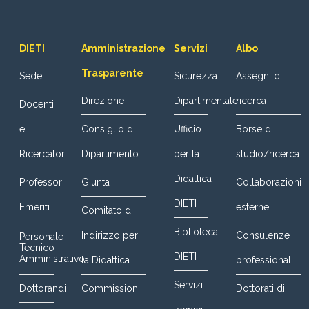
DIETI
Amministrazione
Servizi
Albo
Trasparente
Sede.
Sicurezza
Assegni di
Direzione
Dipartimentale
ricerca
Docenti
e
Consiglio di
Ufficio
Borse di
Ricercatori
Dipartimento
per la
studio/ricerca
Didattica
Professori
Giunta
Collaborazioni
DIETI
Emeriti
esterne
Comitato di
Biblioteca
Indirizzo per
Consulenze
Personale
Tecnico
DIETI
Amministrativo
la Didattica
professionali
Servizi
Dottorandi
Commissioni
Dottorati di