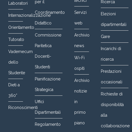
tecnici
per il
Ricerca
Laboratori
Coordinamento
Servizi
Elezioni
Internazionalizzazione
Didattico
web
dipartimentali
Orientamento
Commissione
Archivio
Gare
Tutorato
Paritetica
news
Incarichi di
Vademecum
Docenti-
Wi-Fi
ricerca
dello
Studenti
ospiti
Prestazioni
Studente
Pianificazione
Archivio
occasionali
Dieti a
Strategica
notizie
Richieste di
360°
Uffici
in
disponibilità
Riconoscimenti
Dipartimentali
primo
alla
piano
Regolamento
collaborazione