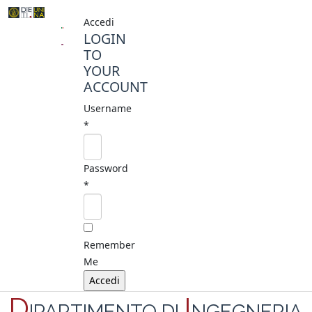
Accedi
LOGIN
TO
YOUR
ACCOUNT
Username
*
Password
*
Remember
Me
D
I
IPARTIMENTO DI
NGEGNERIA