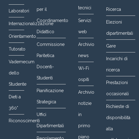
tecnici
per il
Ricerca
Laboratori
Coordinamento
Servizi
Elezioni
Internazionalizzazione
Didattico
web
dipartimentali
Orientamento
Commissione
Archivio
Gare
Tutorato
Paritetica
news
Incarichi di
Vademecum
Docenti-
Wi-Fi
ricerca
dello
Studenti
ospiti
Prestazioni
Studente
Pianificazione
Archivio
occasionali
Dieti a
Strategica
notizie
Richieste di
360°
Uffici
in
disponibilità
Riconoscimenti
Dipartimentali
primo
alla
piano
Regolamento