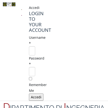
Accedi
LOGIN
TO
YOUR
ACCOUNT
Username
*
Password
*
Remember
Me
D
I
IPARTIMENTO DI
NGEGNERIA