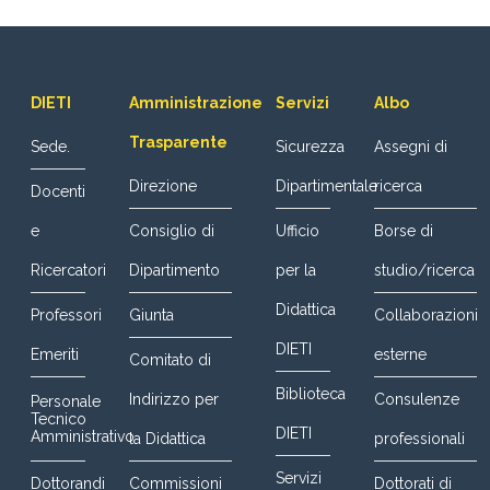
DIETI
Amministrazione
Servizi
Albo
Trasparente
Sede.
Sicurezza
Assegni di
Direzione
Dipartimentale
ricerca
Docenti
e
Consiglio di
Ufficio
Borse di
Ricercatori
Dipartimento
per la
studio/ricerca
Didattica
Professori
Giunta
Collaborazioni
DIETI
Emeriti
esterne
Comitato di
Biblioteca
Indirizzo per
Consulenze
Personale
Tecnico
DIETI
Amministrativo
la Didattica
professionali
Servizi
Dottorandi
Commissioni
Dottorati di