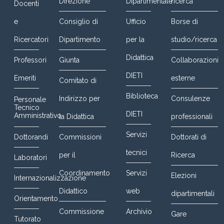
Direzione
Dipartimentale
ricerca
Docenti
e
Consiglio di
Ufficio
Borse di
Ricercatori
Dipartimento
per la
studio/ricerca
Didattica
Professori
Giunta
Collaborazioni
DIETI
Emeriti
esterne
Comitato di
Biblioteca
Indirizzo per
Consulenze
Personale
Tecnico
DIETI
Amministrativo
la Didattica
professionali
Servizi
Dottorandi
Commissioni
Dottorati di
tecnici
per il
Ricerca
Laboratori
Coordinamento
Servizi
Elezioni
Internazionalizzazione
Didattico
web
dipartimentali
Orientamento
Commissione
Archivio
Gare
Tutorato