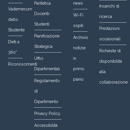
Paritetica
news
Incarichi di
Vademecum
Docenti-
Wi-Fi
ricerca
dello
Studenti
ospiti
Prestazioni
Studente
Pianificazione
Archivio
occasionali
Dieti a
Strategica
notizie
Richieste di
360°
Uffici
in
disponibilità
Riconoscimenti
Dipartimentali
primo
alla
piano
Regolamento
collaborazione
di
Dipartimento
Privacy Policy
Accessibilità