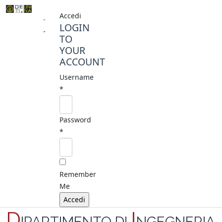
Accedi
LOGIN
TO
YOUR
ACCOUNT
Username
*
Password
*
Remember
Me
D
I
IPARTIMENTO DI
NGEGNERIA