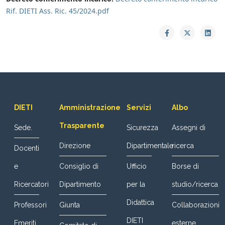
Rif. DIETI Ass. Ric. 45/2024.pdf
DIETI
Amministrazione
Servizi
Albo
Trasparente
Sede.
Sicurezza
Assegni di
Direzione
Dipartimentale
ricerca
Docenti
e
Consiglio di
Ufficio
Borse di
Ricercatori
Dipartimento
per la
studio/ricerca
Didattica
Professori
Giunta
Collaborazioni
DIETI
Emeriti
esterne