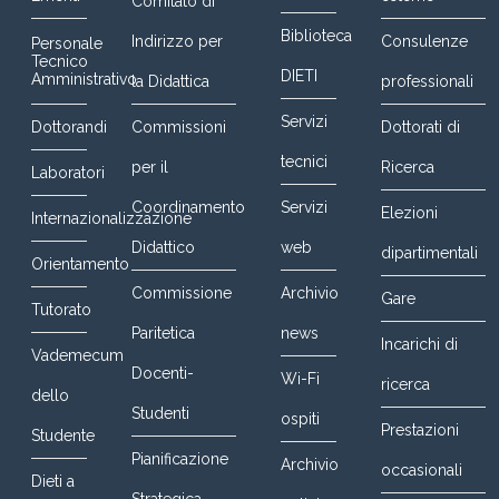
Comitato di
Biblioteca
Indirizzo per
Consulenze
Personale
Tecnico
DIETI
Amministrativo
la Didattica
professionali
Servizi
Dottorandi
Commissioni
Dottorati di
tecnici
per il
Ricerca
Laboratori
Coordinamento
Servizi
Elezioni
Internazionalizzazione
Didattico
web
dipartimentali
Orientamento
Commissione
Archivio
Gare
Tutorato
Paritetica
news
Incarichi di
Vademecum
Docenti-
Wi-Fi
ricerca
dello
Studenti
ospiti
Prestazioni
Studente
Pianificazione
Archivio
occasionali
Dieti a
Strategica