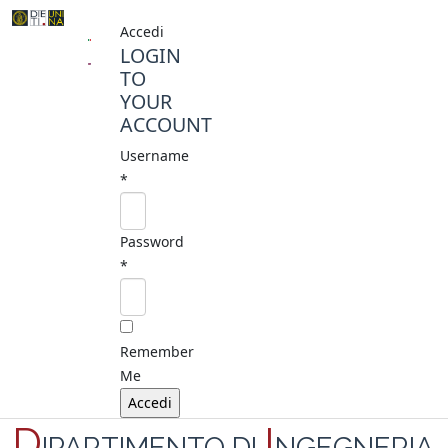
Accedi
LOGIN
TO
YOUR
ACCOUNT
Username
*
Password
*
Remember
Me
D
I
IPARTIMENTO DI
NGEGNERIA