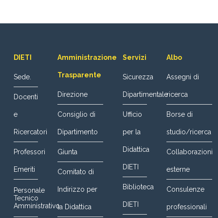
DIETI
Amministrazione
Servizi
Albo
Trasparente
Sede.
Sicurezza
Assegni di
Direzione
Dipartimentale
ricerca
Docenti
e
Consiglio di
Ufficio
Borse di
Ricercatori
Dipartimento
per la
studio/ricerca
Didattica
Professori
Giunta
Collaborazioni
DIETI
Emeriti
esterne
Comitato di
Biblioteca
Indirizzo per
Consulenze
Personale
Tecnico
DIETI
Amministrativo
la Didattica
professionali