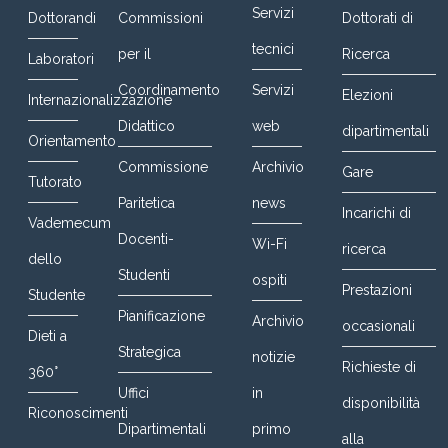
Servizi
Dottorandi
Commissioni
Dottorati di
tecnici
per il
Ricerca
Laboratori
Coordinamento
Servizi
Elezioni
Internazionalizzazione
Didattico
web
dipartimentali
Orientamento
Commissione
Archivio
Gare
Tutorato
Paritetica
news
Incarichi di
Vademecum
Docenti-
Wi-Fi
ricerca
dello
Studenti
ospiti
Prestazioni
Studente
Pianificazione
Archivio
occasionali
Dieti a
Strategica
notizie
Richieste di
360°
Uffici
in
disponibilità
Riconoscimenti
Dipartimentali
primo
alla