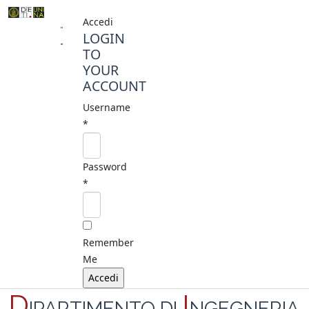
Accedi
LOGIN
TO
YOUR
ACCOUNT
Username
*
Password
*
Remember
Me
D
I
IPARTIMENTO DI
NGEGNERIA