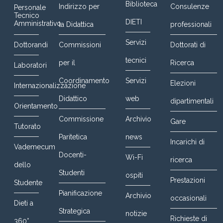
Biblioteca
Indirizzo per
Consulenze
Personale
Tecnico
DIETI
Amministrativo
la Didattica
professionali
Servizi
Dottorandi
Commissioni
Dottorati di
tecnici
per il
Ricerca
Laboratori
Coordinamento
Servizi
Elezioni
Internazionalizzazione
Didattico
web
dipartimentali
Orientamento
Commissione
Archivio
Gare
Tutorato
Paritetica
news
Incarichi di
Vademecum
Docenti-
Wi-Fi
ricerca
dello
Studenti
ospiti
Prestazioni
Studente
Pianificazione
Archivio
occasionali
Dieti a
Strategica
notizie
Richieste di
360°