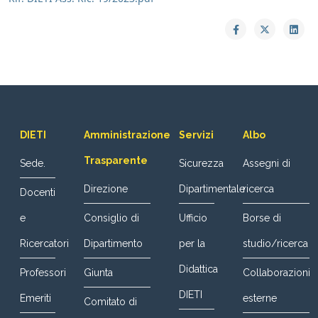
DIETI
Amministrazione
Servizi
Albo
Trasparente
Sede.
Sicurezza
Assegni di
Direzione
Dipartimentale
ricerca
Docenti
e
Consiglio di
Ufficio
Borse di
Ricercatori
Dipartimento
per la
studio/ricerca
Didattica
Professori
Giunta
Collaborazioni
DIETI
Emeriti
esterne
Comitato di