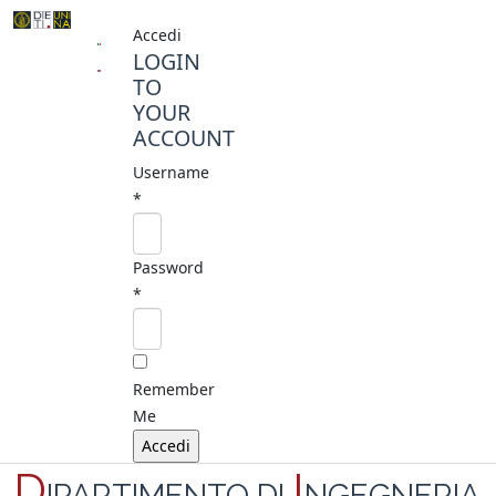
Accedi
LOGIN
TO
YOUR
ACCOUNT
Username
*
Password
*
Remember
Me
D
I
IPARTIMENTO DI
NGEGNERIA