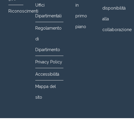
Uffici
in
disponibilità
Riconoscimenti
Dipartimentali
primo
alla
piano
Regolamento
collaborazione
di
Dipartimento
Privacy Policy
Accessibilità
Mappa del
sito
© 2016 DIETI@UniNa. All Rights Reserved. Designed By