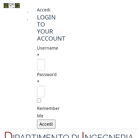
Accedi
LOGIN
TO
YOUR
ACCOUNT
Username
*
Password
*
Remember
Me
D
I
IPARTIMENTO DI
NGEGNERIA