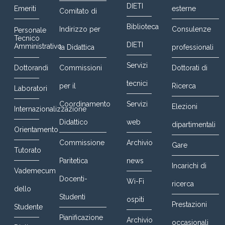
DIETI
Emeriti
esterne
Comitato di
Biblioteca
Indirizzo per
Consulenze
Personale
Tecnico
DIETI
Amministrativo
la Didattica
professionali
Servizi
Dottorandi
Commissioni
Dottorati di
tecnici
per il
Ricerca
Laboratori
Coordinamento
Servizi
Elezioni
Internazionalizzazione
Didattico
web
dipartimentali
Orientamento
Commissione
Archivio
Gare
Tutorato
Paritetica
news
Incarichi di
Vademecum
Docenti-
Wi-Fi
ricerca
dello
Studenti
ospiti
Prestazioni
Studente
Pianificazione
Archivio
occasionali