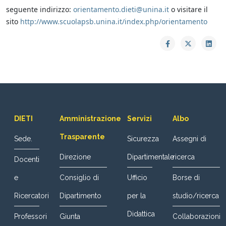
seguente indirizzo:
orientamento.dieti@unina.it
o visitare il
sito
http://www.scuolapsb.unina.it/index.php/orientamento
DIETI
Amministrazione
Servizi
Albo
Trasparente
Sede.
Sicurezza
Assegni di
Direzione
Dipartimentale
ricerca
Docenti
e
Consiglio di
Ufficio
Borse di
Ricercatori
Dipartimento
per la
studio/ricerca
Didattica
Professori
Giunta
Collaborazioni