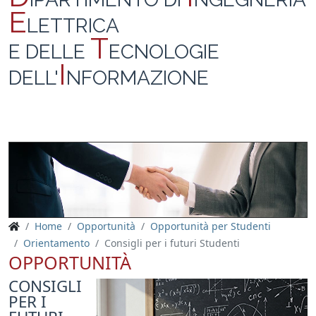
E
LETTRICA
T
E DELLE
ECNOLOGIE
I
DELL'
NFORMAZIONE
Home
Opportunità
Opportunità per Studenti
Orientamento
Consigli per i futuri Studenti
OPPORTUNITÀ
CONSIGLI
PER I