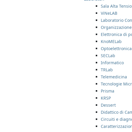
Sala Alta Tensi
ViNeLAB
Laboratorio Con
Organizzazione
Elettronica di 
KnoMELab
Optoelettronica
SECLab
Informatico
TRLab
Telemedicina
Tecnologie Micr
Prisma
KRSP
Dessert
Didattico di Ca
Circuiti e diagn
Caratterizzazion