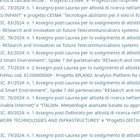
ndo a cascata MUSA", "Progetto CESMA" e “Progetto DIETImprove"
RIC. 73/2024: n. 1 Assegno post-Laurea per attività di ricerca nell'am
o INFANT" e progetto CESMA "Tecnologie abilitanti per il volo in f
RIC. 83/2024: n. 1 Assegno post-Laurea per lo svolgimento di attività
 - RESearch and innovation on future Telecommunications systems
RIC. 78/2024: n. 1 Assegno post-Laurea per lo svolgimento di attività
 - RESearch and innovation on future Telecommunications systems
RIC. 82/2024: n. 1 Assegno post-Laurea per lo svolgimento di attività
nd Smart Environment", Spoke 7 del partenariato "RESearch and in
RIC. 77/2024: n. 2 Assegni post-Laurea per lo svolgimento di attività
ch4You cod. ECS00000009 - Progetto APLAND: Analysis Platform for 
RIC. 81/2024: n. 1 Assegno post-Laurea per lo svolgimento di attività
And Smart Environment", Spoke 7 del partenariato "RESearch and i
RIC. 76/2024: n. 1 Assegno post-Laurea per attività di ricerca nell'am
inable Internet)” e “ITALIAN- Metodologie avanzate basate su approcc
RIC. 80/2024: n. 1 Assegno post-Dottorato per attività di ricerca n
RK TECHNOLOGIES AND INFRASTRUCTURES” e “Progetto DIETImprov
RIC. 79/2024: n. 1 Assegno post-Laurea per lo svolgimento di attività