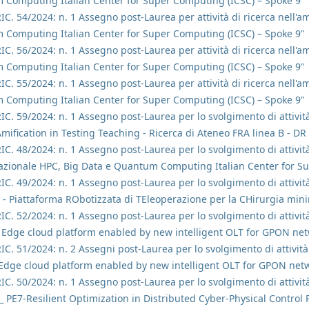
 Computing Italian Center for Super Computing (ICSC) – Spoke 9"
RIC. 54/2024: n. 1 Assegno post-Laurea per attività di ricerca nell'
 Computing Italian Center for Super Computing (ICSC) – Spoke 9"
RIC. 56/2024: n. 1 Assegno post-Laurea per attività di ricerca nell'
 Computing Italian Center for Super Computing (ICSC) – Spoke 9"
RIC. 55/2024: n. 1 Assegno post-Laurea per attività di ricerca nell'
 Computing Italian Center for Super Computing (ICSC) – Spoke 9"
RIC. 59/2024: n. 1 Assegno post-Laurea per lo svolgimento di attività
GAmification in Testing Teaching - Ricerca di Ateneo FRA linea B - 
RIC. 48/2024: n. 1 Assegno post-Laurea per lo svolgimento di attività
Nazionale HPC, Big Data e Quantum Computing Italian Center for S
RIC. 49/2024: n. 1 Assegno post-Laurea per lo svolgimento di attività
 - Piattaforma RObotizzata di TEleoperazione per la CHirurgia mini
RIC. 52/2024: n. 1 Assegno post-Laurea per lo svolgimento di attività
– Edge cloud platform enabled by new intelligent OLT for GPON net
RIC. 51/2024: n. 2 Assegni post-Laurea per lo svolgimento di attività
 Edge cloud platform enabled by new intelligent OLT for GPON net
RIC. 50/2024: n. 1 Assegno post-Laurea per lo svolgimento di attività
2_ PE7-Resilient Optimization in Distributed Cyber-Physical Control