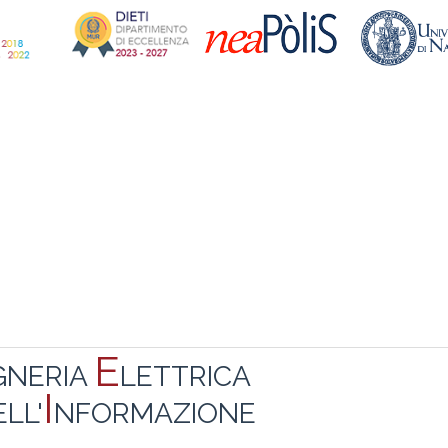
E
GNERIA
LETTRICA
I
LL'
NFORMAZIONE