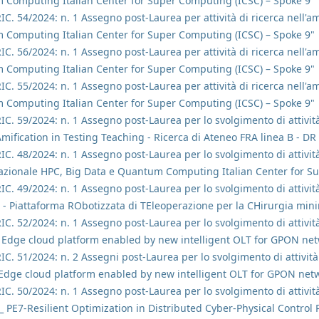
 Computing Italian Center for Super Computing (ICSC) – Spoke 9"
RIC. 54/2024: n. 1 Assegno post-Laurea per attività di ricerca nell'
 Computing Italian Center for Super Computing (ICSC) – Spoke 9"
RIC. 56/2024: n. 1 Assegno post-Laurea per attività di ricerca nell'
 Computing Italian Center for Super Computing (ICSC) – Spoke 9"
RIC. 55/2024: n. 1 Assegno post-Laurea per attività di ricerca nell'
 Computing Italian Center for Super Computing (ICSC) – Spoke 9"
RIC. 59/2024: n. 1 Assegno post-Laurea per lo svolgimento di attività
GAmification in Testing Teaching - Ricerca di Ateneo FRA linea B - 
RIC. 48/2024: n. 1 Assegno post-Laurea per lo svolgimento di attività
Nazionale HPC, Big Data e Quantum Computing Italian Center for S
RIC. 49/2024: n. 1 Assegno post-Laurea per lo svolgimento di attività
 - Piattaforma RObotizzata di TEleoperazione per la CHirurgia mini
RIC. 52/2024: n. 1 Assegno post-Laurea per lo svolgimento di attività
– Edge cloud platform enabled by new intelligent OLT for GPON net
RIC. 51/2024: n. 2 Assegni post-Laurea per lo svolgimento di attività
 Edge cloud platform enabled by new intelligent OLT for GPON net
RIC. 50/2024: n. 1 Assegno post-Laurea per lo svolgimento di attività
2_ PE7-Resilient Optimization in Distributed Cyber-Physical Control