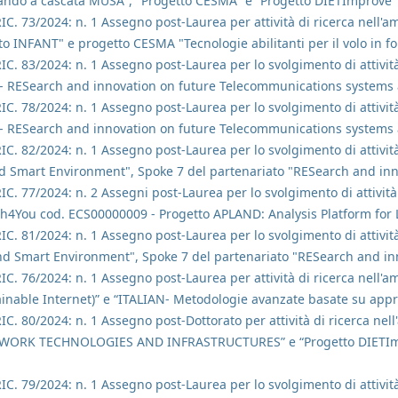
ndo a cascata MUSA", "Progetto CESMA" e “Progetto DIETImprove"
RIC. 73/2024: n. 1 Assegno post-Laurea per attività di ricerca nell'am
o INFANT" e progetto CESMA "Tecnologie abilitanti per il volo in f
RIC. 83/2024: n. 1 Assegno post-Laurea per lo svolgimento di attività
 - RESearch and innovation on future Telecommunications systems
RIC. 78/2024: n. 1 Assegno post-Laurea per lo svolgimento di attività
 - RESearch and innovation on future Telecommunications systems
RIC. 82/2024: n. 1 Assegno post-Laurea per lo svolgimento di attività
nd Smart Environment", Spoke 7 del partenariato "RESearch and in
RIC. 77/2024: n. 2 Assegni post-Laurea per lo svolgimento di attività
ch4You cod. ECS00000009 - Progetto APLAND: Analysis Platform for 
RIC. 81/2024: n. 1 Assegno post-Laurea per lo svolgimento di attività
And Smart Environment", Spoke 7 del partenariato "RESearch and i
RIC. 76/2024: n. 1 Assegno post-Laurea per attività di ricerca nell'am
inable Internet)” e “ITALIAN- Metodologie avanzate basate su approcc
RIC. 80/2024: n. 1 Assegno post-Dottorato per attività di ricerca n
RK TECHNOLOGIES AND INFRASTRUCTURES” e “Progetto DIETImprov
RIC. 79/2024: n. 1 Assegno post-Laurea per lo svolgimento di attività