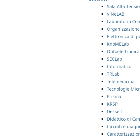
Sala Alta Tensi
ViNeLAB
Laboratorio Con
Organizzazione
Elettronica di 
KnoMELab
Optoelettronica
SECLab
Informatico
TRLab
Telemedicina
Tecnologie Micr
Prisma
KRSP
Dessert
Didattico di Ca
Circuiti e diagn
Caratterizzazion