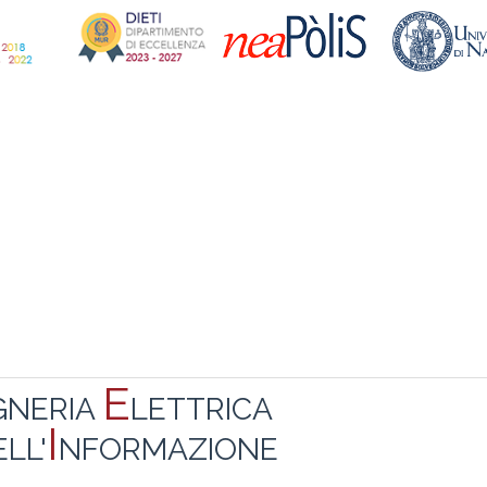
E
GNERIA
LETTRICA
I
LL'
NFORMAZIONE