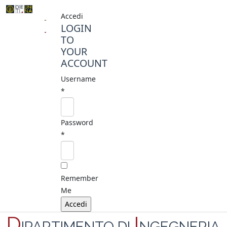
Accedi
LOGIN
TO
YOUR
ACCOUNT
Username
*
Password
*
Remember
Me
D
I
IPARTIMENTO DI
NGEGNERIA