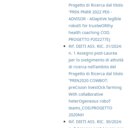
Progetto di Ricerca dal titolo
“PRIN PNRR 2022 PE6 -
ADVISOR - ADaptiVe leglble
robotS for trustwORthy
health coaching COD.
PROGETTO P202277EJ
Rif. DIETI ASS. RIC. 31/2024:
n. 1 Assegno post-Laurea
per lo svolgimento di attività
di ricerca nell'ambito del
Progetto di Ricerca dal titolo
“PRIN2020 COWBOT:
preCision livestOck farming
With collaBorative
heterOgeneous roboT
teams_COD.PROGETTO
2020NH
Rif. DIETI ASS. RIC. 30/2024: