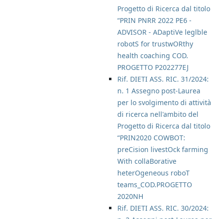
Progetto di Ricerca dal titolo
“PRIN PNRR 2022 PE6 -
ADVISOR - ADaptiVe leglble
robotS for trustwORthy
health coaching COD.
PROGETTO P202277EJ
Rif. DIETI ASS. RIC. 31/2024:
n. 1 Assegno post-Laurea
per lo svolgimento di attività
di ricerca nell'ambito del
Progetto di Ricerca dal titolo
“PRIN2020 COWBOT:
preCision livestOck farming
With collaBorative
heterOgeneous roboT
teams_COD.PROGETTO
2020NH
Rif. DIETI ASS. RIC. 30/2024: