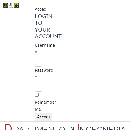
Accedi
LOGIN
TO
YOUR
ACCOUNT
Username
*
Password
*
Remember
Me
D
I
IPARTIMENTO DI
NGEGNERIA