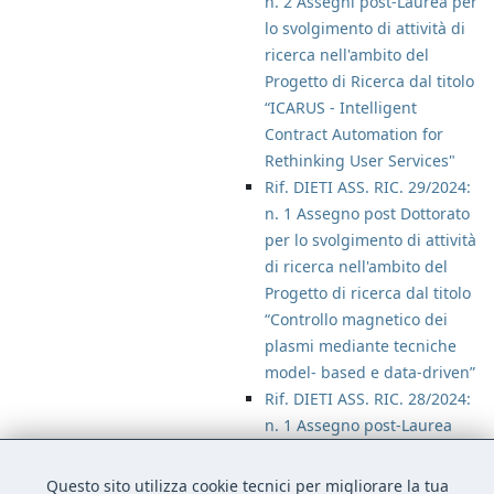
n. 2 Assegni post-Laurea per
lo svolgimento di attività di
ricerca nell'ambito del
Progetto di Ricerca dal titolo
“ICARUS - Intelligent
Contract Automation for
Rethinking User Services"
Rif. DIETI ASS. RIC. 29/2024:
n. 1 Assegno post Dottorato
per lo svolgimento di attività
di ricerca nell'ambito del
Progetto di ricerca dal titolo
“Controllo magnetico dei
plasmi mediante tecniche
model- based e data-driven”
Rif. DIETI ASS. RIC. 28/2024:
n. 1 Assegno post-Laurea
per lo svolgimento di attività
di ricerca nell'ambito del
Questo sito utilizza cookie tecnici per migliorare la tua