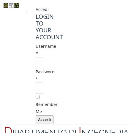
Accedi
LOGIN
TO
YOUR
ACCOUNT
Username
*
Password
*
Remember
Me
D
I
IPARTIMENTO DI
NGEGNERIA