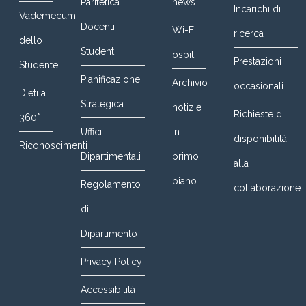
Paritetica
news
Incarichi di
Vademecum
Docenti-
Wi-Fi
ricerca
dello
Studenti
ospiti
Prestazioni
Studente
Pianificazione
Archivio
occasionali
Dieti a
Strategica
notizie
Richieste di
360°
Uffici
in
disponibilità
Riconoscimenti
Dipartimentali
primo
alla
piano
Regolamento
collaborazione
di
Dipartimento
Privacy Policy
Accessibilità