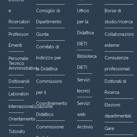
e
Consiglio di
Ufficio
Borse di
Ricercatori
Dipartimento
per la
studio/ricerca
Didattica
Professori
Giunta
Collaborazioni
DIETI
Emeriti
esterne
Comitato di
Biblioteca
Indirizzo per
Consulenze
Personale
Tecnico
DIETI
Amministrativo
la Didattica
professionali
Servizi
Dottorandi
Commissioni
Dottorati di
tecnici
per il
Ricerca
Laboratori
Coordinamento
Servizi
Elezioni
Internazionalizzazione
Didattico
web
dipartimentali
Orientamento
Commissione
Archivio
Gare
Tutorato